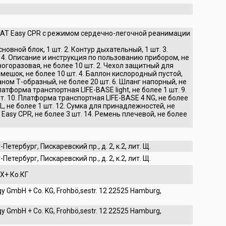
AT Easy CPR с режимом сердечно-легочной реанимации
овной блок, 1 шт. 2. Контур дыхательный, 1 шт. 3.
. 4. Описание и инструкция по пользованию прибором, не
огоразовая, не более 10 шт. 2. Чехол защитный для
 мешок, не более 10 шт. 4. Баллон кислородный пустой,
паном Т-образный, не более 20 шт. 6. Шланг напорный, не
латформа транспортная LIFE-BASE light, не более 1 шт. 9.
шт. 10. Платформа транспортная LIFE-BASE 4 NG, не более
L, не более 1 шт. 12. Сумка для принадлежностей, не
Easy CPR, не более 3 шт. 14. Ремень плечевой, не более
Петербург, Пискаревский пр., д. 2, к.2, лит. Щ.
Петербург, Пискаревский пр., д. 2, к.2, лит. Щ.
Х+ Ко.КГ
 GmbH + Co. KG, Frohbö,sestr. 12 22525 Hamburg,
 GmbH + Co. KG, Frohbö,sestr. 12 22525 Hamburg,