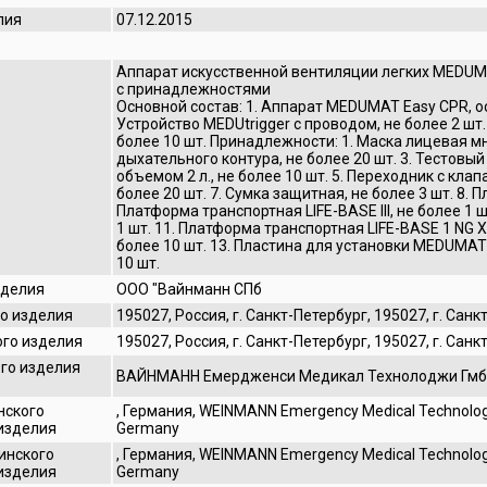
лия
07.12.2015
Аппарат искусственной вентиляции легких MEDUM
с принадлежностями
Основной состав: 1. Аппарат MEDUMAT Easy CPR, осн
Устройство MEDUtrigger с проводом, не более 2 шт
более 10 шт. Принадлежности: 1. Маска лицевая мн
дыхательного контура, не более 20 шт. 3. Тестовый
объемом 2 л., не более 10 шт. 5. Переходник с кла
более 20 шт. 7. Сумка защитная, не более 3 шт. 8. П
Платформа транспортная LIFE-BASE III, не более 1 
1 шт. 11. Платформа транспортная LIFE-BASE 1 NG X
более 10 шт. 13. Пластина для установки MEDUMAT 
10 шт.
зделия
ООО "Вайнманн СПб
о изделия
195027, Россия, г. Санкт-Петербург, 195027, г. Санкт-
ого изделия
195027, Россия, г. Санкт-Петербург, 195027, г. Санкт-
го изделия
ВАЙНМАНН Емердженси Медикал Технолоджи Гмб
нского
, Германия, WEINMANN Emergency Medical Technology
 изделия
Germany
инского
, Германия, WEINMANN Emergency Medical Technology
 изделия
Germany