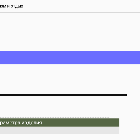
изм и отдых
араметра изделия