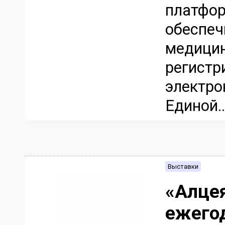
платфор
обеспеч
медицин
регистр
электро
Единой..
Выставки
«Алце
ежего