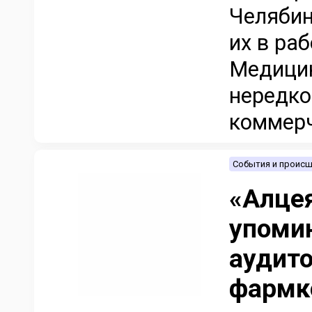
Челябин
их в ра
Медицин
нередко
коммерч
События и проис
«Алцея
упомин
аудито
фармк