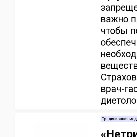
запреще
важно п
чтобы п
обеспеч
необхо
веществ
Страхов
врач-га
диетолог
Традиционная мед
«Нетр