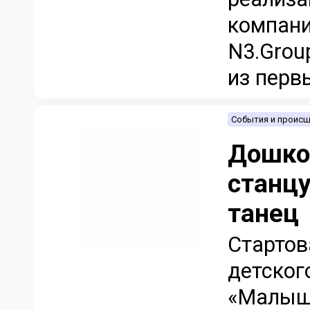
компани
N3.Grou
из первы
События и проис
Дошко
станц
танец
Стартов
детског
«Малыши