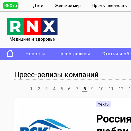
RNX.ru
Дети
Женский мир
Промышленность
Медицина и здоровье
Новости
Пресс-релизы
Статьи и об
Пресс-релизы компаний
1
2
3
4
5
6
7
8
9
10
11
12
1
Факты
Россия