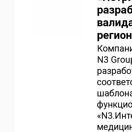
разраб
валид
регио
Компани
N3 Grou
разрабо
соотве
шаблона
функцио
«N3.Инт
медицин