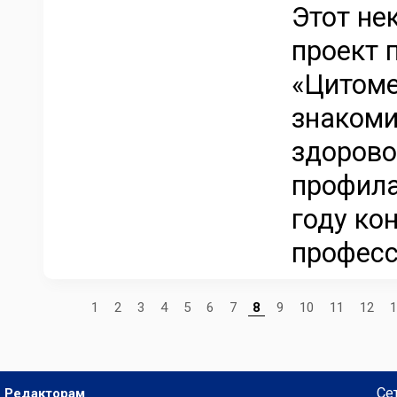
Этот не
проект 
«Цитоме
знакоми
здорово
профила
году ко
професс
1
2
3
4
5
6
7
8
9
10
11
12
1
Се
Редакторам