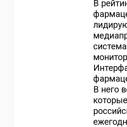
В рейти
фармаце
лидирую
медиапр
система
монитор
Интерфа
фармаце
В него 
которые
российс
ежегодн