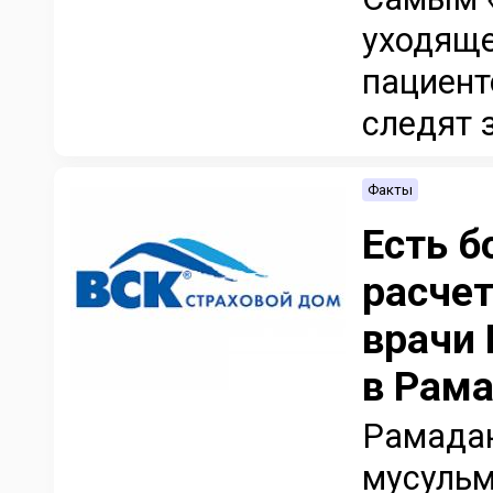
уходяще
пациен
следят з
Факты
Есть б
расчет
врачи 
в Рам
Рамадан
мусульм