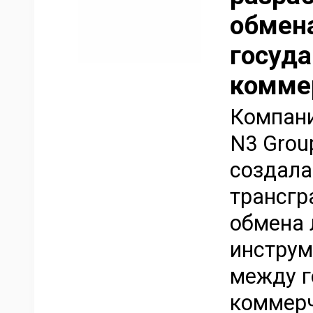
обмен
госуд
комме
Компани
N3 Grou
создала
трансгр
обмена 
инстру
между г
коммерч