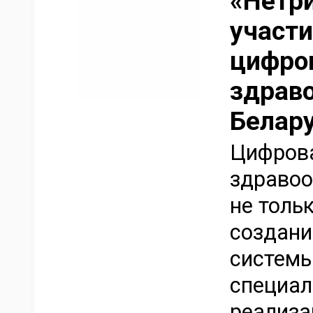
«Нетр
участи
цифров
здрав
Белар
Цифров
здравоо
не тольк
создани
системы
специал
реализа