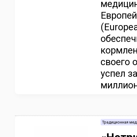
медицин
Европей
(Europea
обеспеч
кормлен
своего 
успел з
миллион
Традиционная мед