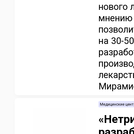
нового 
мнению 
позволи
на 30-5
разрабо
произво
лекарст
Мирамис
Медицинские цен
«Нетр
разра