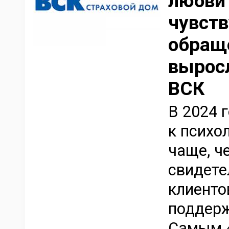
любви 
чувств
обраще
выросл
ВСК
В 2024 
к психо
чаще, ч
свидете
клиенто
поддерж
Самым 