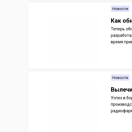
Новости
Как об
Теперь об
разработа
время прив
Новости
Вылечи
Успех в бо
производс
радиофарм