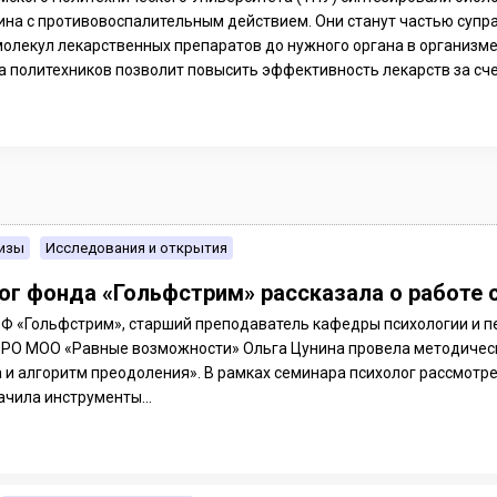
ина с противовоспалительным действием. Они станут частью суп
молекул лекарственных препаратов до нужного органа в организме 
 политехников позволит повысить эффективность лекарств за счет
изы
Исследования и открытия
ог фонда «Гольфстрим» рассказала о работе 
БФ «Гольфстрим», старший преподаватель кафедры психологии и пе
ОРО МОО «Равные возможности» Ольга Цунина провела методическ
 и алгоритм преодоления». В рамках семинара психолог рассмотр
ачила инструменты...