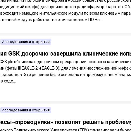
логии им. Н.Н. Блохина Минздрава России совместно с российской
медицинский шкаф») для производства радиофармпрепаратов. Об 
евосходит немецкие и итальянские модули по всем ключевым пара
твенный модуль работает на отечественном ПО На...
Исследования и открытия
ия GSK досрочно завершила клинические исп
GSK plc объявила о досрочном прекращении основных клинически
ин (фазы III EAGLE-2 и EAGLE-3), для лечения неосложненной инф
подростков. Это решение было основано на промежуточном анали
в ходе...
Исследования и открытия
ксы-«проводники» позволят решить проблему
мского Политехнического Университета (ТПУ) синтезировали биол