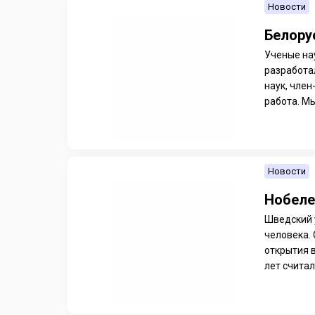
Новости
Белору
Ученые на
разработа
наук, чле
работа. Мы
Новости
Нобеле
Шведский 
человека.
открытия 
лет считалс