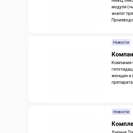
НМИЦ онко
модуля («
аналог пр
Производс
Новости
Компан
Компания 
гепотидац
женщин и 
препарата 
Новости
Компле
Ученые То