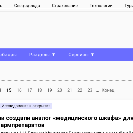
ь
Спецодежда
Страхование
Технологии
Тур
 обзоры
Разделы ▼
Сервисы ▼
4
15
16
17
18
19
20
21
22
23
...
Конец
Исследования и открытия
ии создали аналог «медицинского шкафа» дл
армпрепаратов