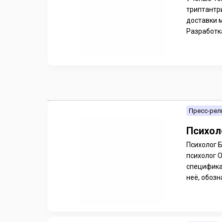
триптантр
доставки 
Разработка
Пресс-рел
Психол
Психолог 
психолог 
специфика
неё, обозн