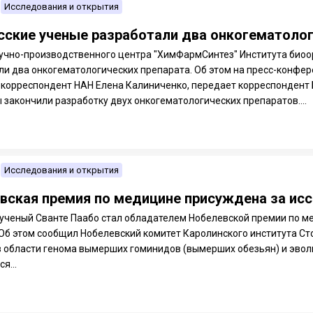
Исследования и открытия
сские ученые разработали два онкогематолог
учно-производственного центра "ХимФармСинтез" Института биоо
ли два онкогематологических препарата. Об этом на пресс-конфе
н-корреспондент НАН Елена Калиниченко, передает корреспондент 
 закончили разработку двух онкогематологических препаратов....
Исследования и открытия
вская премия по медицине присуждена за ис
ученый Сванте Паабо стал обладателем Нобелевской премии по ме
 Об этом сообщил Нобелевский комитет Каролинского института Ст
в области генома вымерших гоминидов (вымерших обезьян) и эво
я...