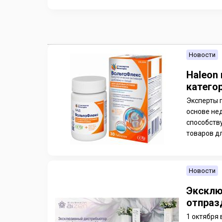
Новости
Haleon
катего
Эксперты 
основе нед
способств
товаров дл
Новости
Эксклю
отпраз
1 октября