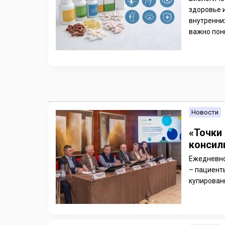
здоровье 
внутренни
важно пони
Новости
«Точки
консил
Ежедневно
– пациенты
купирован