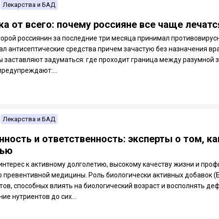
Лекарства и БАД
ка от всего: почему россияне все чаще лечат
орой россиянин за последние три месяца принимал противовирусн
ал антисептические средства причем зачастую без назначения вр
ы заставляют задуматься: где проходит граница между разумной 
предупреждают:...
Лекарства и БАД
нность и ответственность: эксперты о том, к
вью
интерес к активному долголетию, высокому качеству жизни и про
 превентивной медицины. Роль биологически активных добавок (
тов, способных влиять на биологический возраст и восполнять де
ие нутриентов до сих...