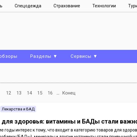
ь
Спецодежда
Страхование
Технологии
Тур
 обзоры
Разделы ▼
Сервисы ▼
1
12
13
14
15
16
...
Конец
Лекарства и БАД
 для здоровья: витамины и БАДы стали важ
е годы интерес к тому, что входит в категорию товаров для здоро
добавки (БАДы), минералы и другие нутриенты стали привычной ч