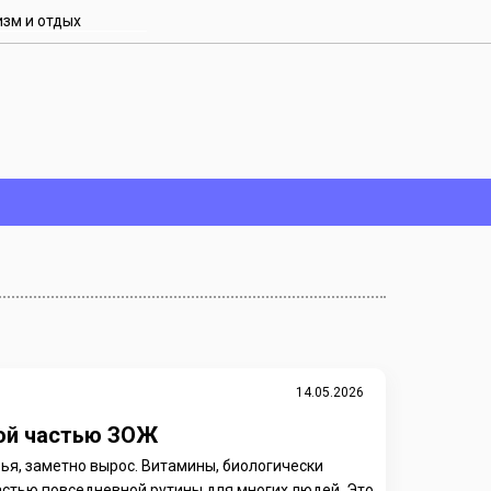
изм и отдых
14.05.2026
ной частью ЗОЖ
вья, заметно вырос. Витамины, биологически
астью повседневной рутины для многих людей. Это