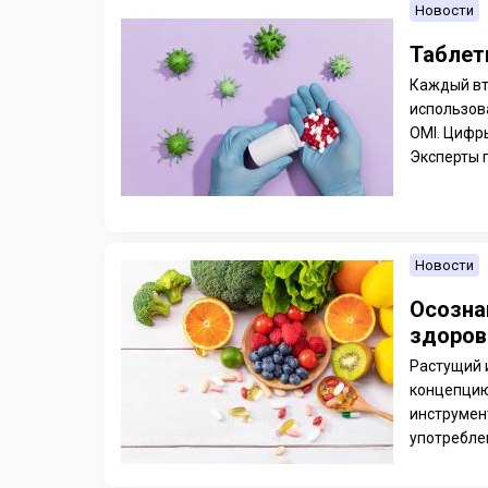
Новости
Таблет
Каждый вт
использов
OMI. Цифр
Эксперты 
Новости
Осозна
здоро
Растущий 
концепцию
инструмен
употреблен