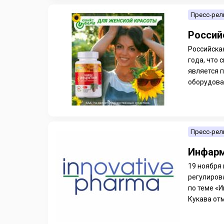
Пресс-рел
Россий
Российска
года, что
является 
оборудован
Пресс-рел
Инфарм
19 ноября
регулиров
по теме «
Кукава отм