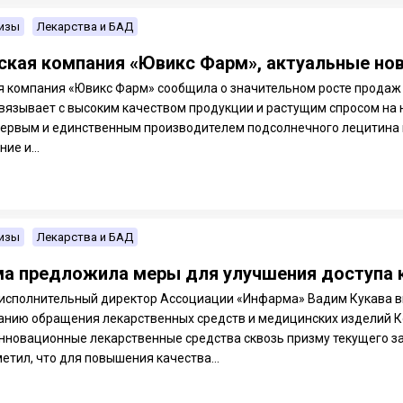
изы
Лекарства и БАД
ская компания «Ювикс Фарм», актуальные но
я компания «Ювикс Фарм» сообщила о значительном росте продаж 
 связывает с высоким качеством продукции и растущим спросом на
первым и единственным производителем подсолнечного лецитина
ие и...
изы
Лекарства и БАД
а предложила меры для улучшения доступа 
 исполнительный директор Ассоциации «Инфарма» Вадим Кукава вы
анию обращения лекарственных средств и медицинских изделий К
Инновационные лекарственные средства сквозь призму текущего з
етил, что для повышения качества...