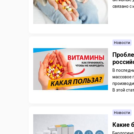
связано с 
Новости
Пробле
россий
В последн
массовое 
производи
В этой стат
Новости
Какие 
Биологиче