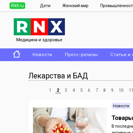
RNX.ru
Дети
Женский мир
Промышленност
Медицина и здоровье
Новости
Пресс-релизы
Статьи и
Лекарства и БАД
1
2
3
4
5
6
7
8
9
10
1
Новости
Товары
В последни
активные 