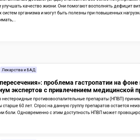
и улучшать качество жизни. Они помогают восполнять дефицит в
х систем организма и могут быть полезны при повышенных нагрузк
мать,...
Лекарства и БАД
 пересечения»: проблема гастропатии на фон
иум экспертов с привлечением медицинской 
 нестероидные противовоспалительные препараты (НПВП) принимаю
 старше 60 лет. Спрос на данную группу препаратов остается неи
ии боли. Одновременно с этим доступность НПВП может провоциров