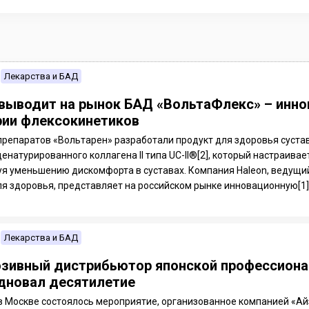
Лекарства и БАД
 выводит на рынок БАД «ВольтаФлекс» – инно
рии флексокинетиков
препаратов «Вольтарен» разработали продукт для здоровья сустав
енатурированного коллагена II типа UC-II®[2], который настраив
уя уменьшению дискомфорта в суставах. Компания Haleon, ведущи
я здоровья, представляет на российском рынке инновационную[1].
Лекарства и БАД
зивный дистрибьютор японской профессиона
дновал десятилетие
 в Москве состоялось мероприятие, организованное компанией «Ай