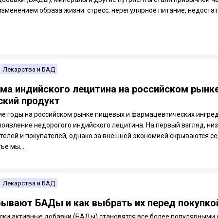
изменением образа жизни: стресс, нерегулярное питание, недостато
Лекарства и БАД
ма индийского лецитина на российском рынке
ский продукт
ие годы на российском рынке пищевых и фармацевтических ингре
появление недорогого индийского лецитина. На первый взгляд, ни
телей и покупателей, однако за внешней экономией скрываются се
ье мы...
Лекарства и БАД
бывают БАДы и как выбрать их перед покупко
ски активные добавки (БАДы) становятся все более популярными