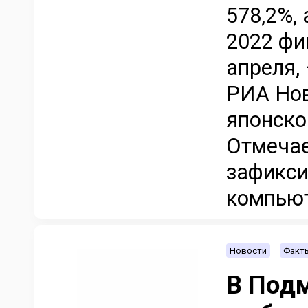
578,2%,
2022 фи
апреля,
РИА Нов
японско
Отмечае
зафикси
компьют
Новости
Факт
В Под