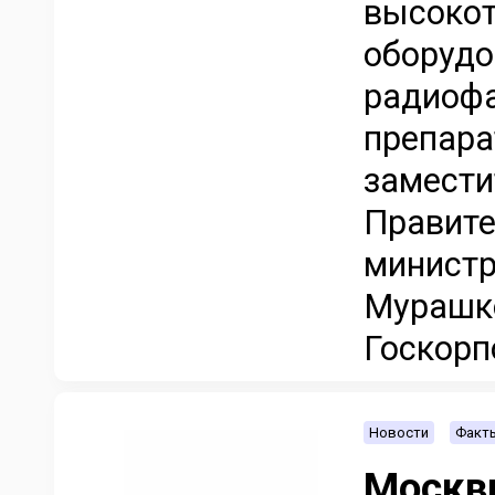
высокот
оборудо
радиофа
препара
замести
Правите
министр
Мурашко
Госкорп
Новости
Факт
Москв