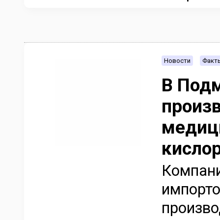
Новости
Факт
В Подм
произ
медици
кисло
Компани
импорт
произво