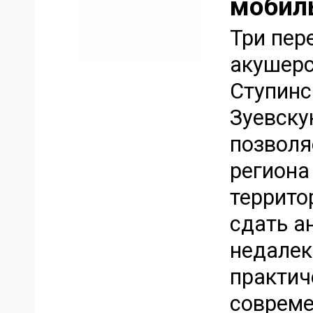
мобил
Три пер
акушерс
Ступинс
Зуевску
позволя
региона
террито
сдать а
недалек
практич
совреме