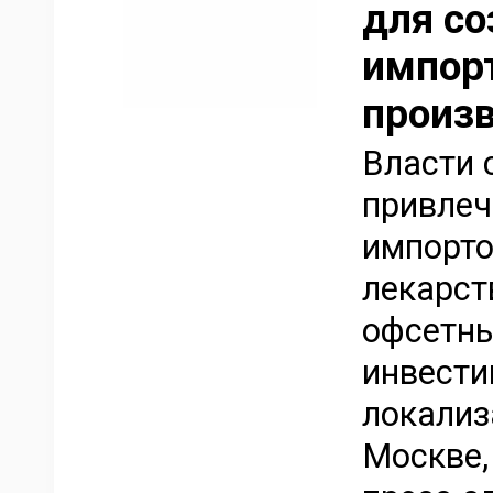
для со
импор
произв
Власти 
привлеч
импорт
лекарст
офсетны
инвести
локализ
Москве,