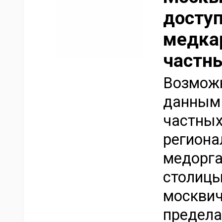
досту
медка
частн
Возможн
данным 
частных
региона
медорга
столицы
москвич
предела