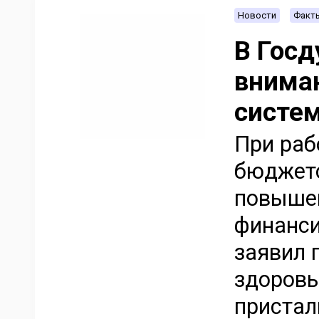
Новости
Факт
В Гос
внима
систе
При раб
бюджето
повышен
финанси
заявил 
здоровь
пристал