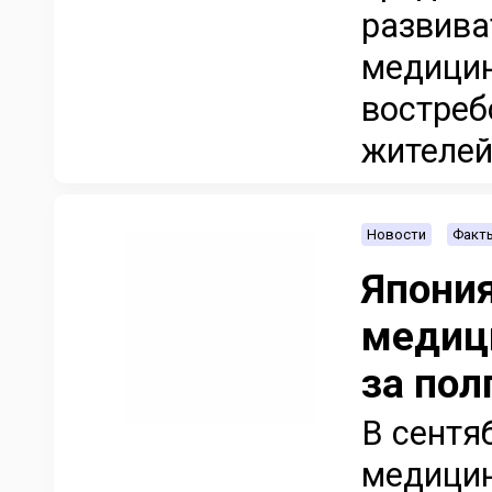
развива
медицин
востреб
жителей.
Новости
Факт
Япония
медиц
за пол
В сентя
медицин