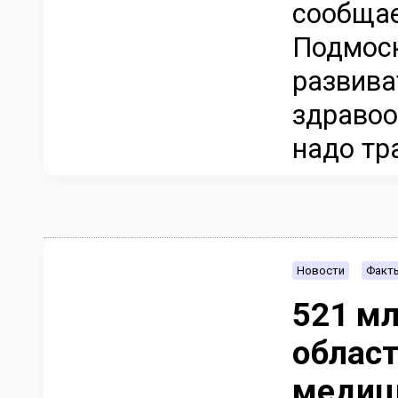
сообщае
Подмос
развива
здравоо
надо тра
Новости
Факт
521 мл
област
медиц