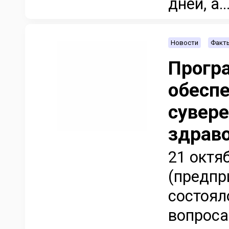
дней, а..
Новости
Факт
Прогр
обеспе
сувере
здрав
21 октя
(предпр
состоял
вопроса