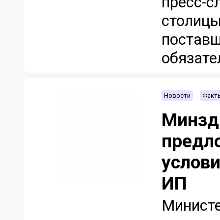
пресс-с
столицы
поставщ
обязател
Новости
Факт
Минзд
предл
услови
ИП
Министе