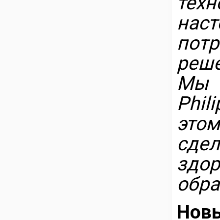
тех
нас
пот
реше
Мы 
Phil
это
сде
здо
обра
Новы