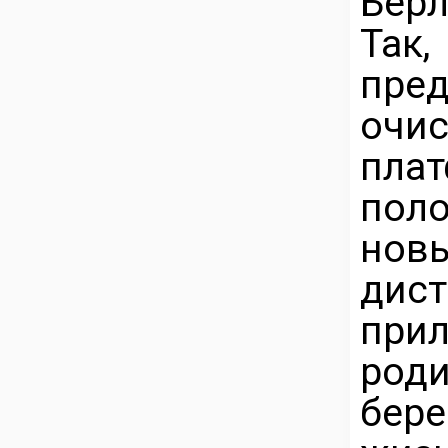
Бер
Так
пре
оч
пла
поло
нов
дис
при
ро
бер