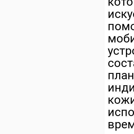
кот
иску
по
моб
ус
сос
пл
инд
кож
исп
врем