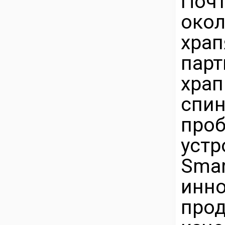
Почт
око
хра
парт
хра
спи
проб
устр
Sma
инн
прод