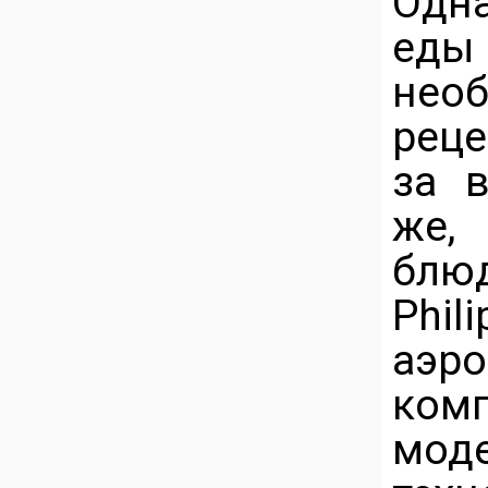
Одна
еды
нео
реце
за 
же, 
блюд
Phil
аэр
ком
мод