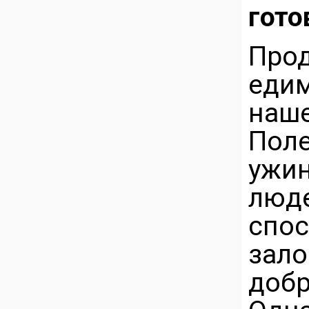
гото
Прод
еди
наше
Пол
ужи
люде
спо
зал
добр