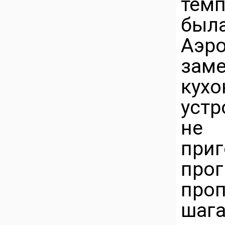
тем
был
Аэро
зам
ку
устр
не
при
про
проп
шага