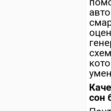
помо
авт
см
оце
ген
схе
ко
умен
Кач
сон 