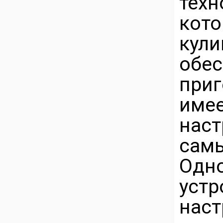
тех
ко
ку
обе
приг
име
нас
сам
Одн
уст
на