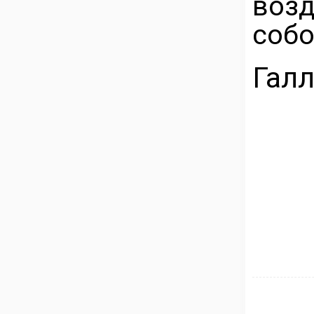
воз
собо
Галл