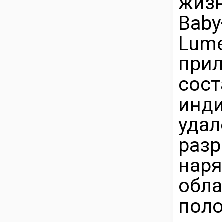
жиз
Bab
Lum
пр
сос
инд
уд
раз
наря
обла
пол