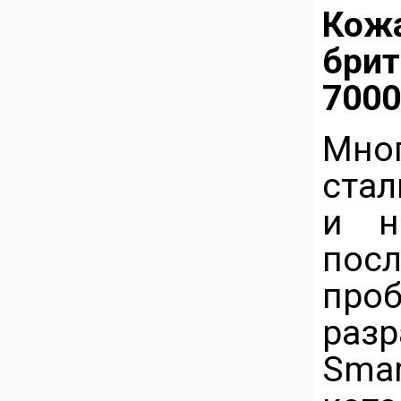
Кож
бри
7000
Мн
ста
и н
посл
про
раз
Sma