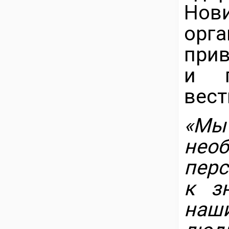
Нов
орг
прив
и п
вест
«Мы
необ
перс
к з
наши