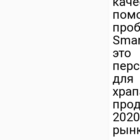
кач
пом
проб
Smar
это
пер
для
храп
прод
202
рынк