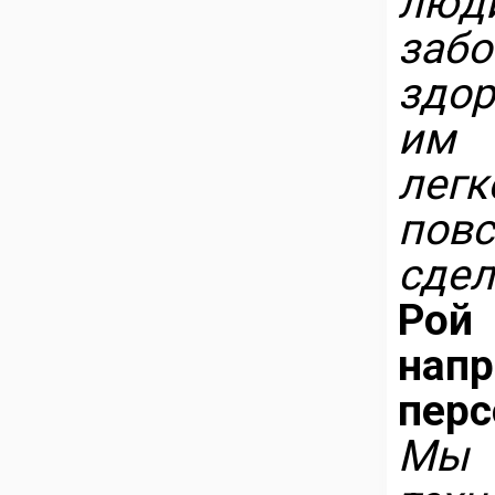
люд
заб
здор
им 
ле
пов
сдел
Рой
нап
перс
Мы 