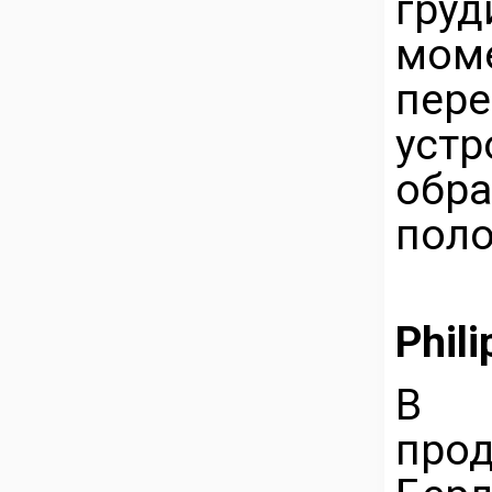
груд
мом
пере
уст
обр
поло
Phili
В 
про