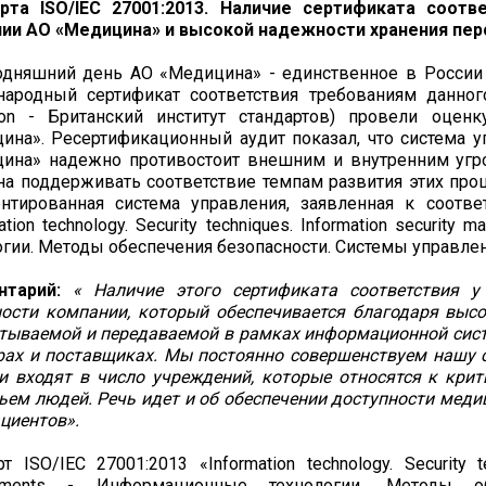
рта ISO/IEC 27001:2013. Наличие сертификата соот
ии АО «Медицина» и высокой надежности хранения пер
одняшний день АО «Медицина» - единственное в России
ародный сертификат соответствия требованиям данного с
ution - Британский институт стандартов) провели оце
ина». Ресертификационный аудит показал, что система 
ина» надежно противостоит внешним и внутренним угро
на поддерживать соответствие темпам развития этих про
нтированная система управления, заявленная к соотве
ation technology. Security techniques. Information securi
огии. Методы обеспечения безопасности. Системы управле
нтарий:
« Наличие этого сертификата соответствия 
ости компании, который обеспечивается благодаря высо
тываемой и передаваемой в рамках информационной сист
рах и поставщиках. Мы постоянно совершенствуем нашу 
и входят в число учреждений, которые относятся к крит
ьем людей. Речь идет и об обеспечении доступности меди
ациентов».
т ISO/IEC 27001:2013 «Information technology. Security t
rements - Информационные технологии. Методы об