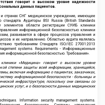
ветствия говорит о высоком уровне надежности
сональных данных пациентов.
 и странах СНГ медицинское учреждение, имеющее
тандарта. Аудиторы BSI Russia (British Standards
нку элементов области регистрации СУИБ клиники
управления информационной безопасностью клиники
зам, развивается в сфере процессов управления и
цессов и их направлению. Областью аудита являлась
тствию требованиям Стандарта ISO/IEC 27001:2013
ty management systems. Requirements - Информационные
ния информационной безопасностью. Требования».
у клиники «Медицина» говорит о высоком уровне
кой степени защиты всей информации, хранящейся,
емы, включая информацию о пациентах, заказчиках,
систему информационной безопасности - больницы и
ической инфраструктуре, поскольку они связаны со
цинских услуг, и о безопасности данных медицинских
echniques. Information security management systems.
еспечения безопасности. Системы управления