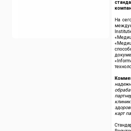
станда
компан
На сег
междун
Instit
«Медиц
«Медиц
способ
докуме
«Inform
технол
Комме
надежн
обраба
партне
клиник
здоров
карт п
Стандар
Requi