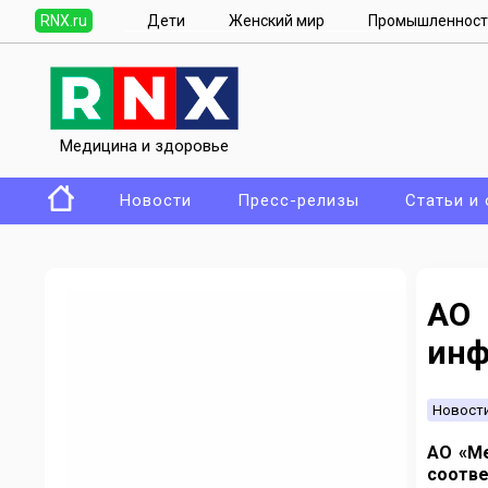
RNX.ru
Дети
Женский мир
Промышленност
Медицина и здоровье
Новости
Пресс-релизы
Статьи и
АО
инф
Новост
АО «Ме
соотв