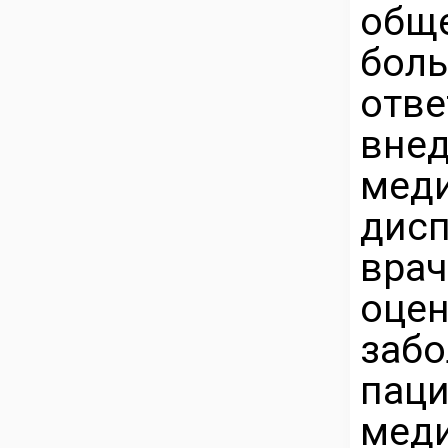
общ
бо
отв
внед
мед
дис
врач
оц
заб
паци
ме