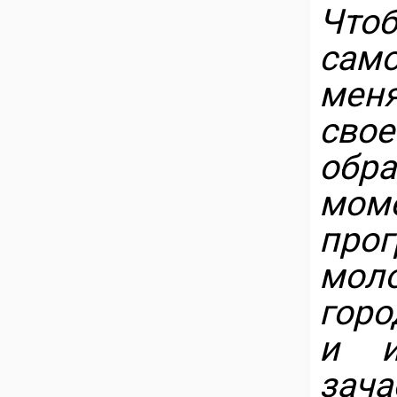
Что
сам
меня
свое
обр
мом
про
мол
горо
и и
за