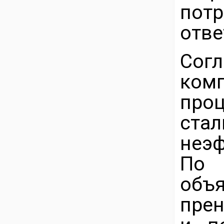
пот
отве
Согл
ком
пр
ст
неэ
По 
объ
прен