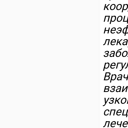
коор
про
неэ
лек
за
рег
Вра
вз
узк
спец
лече