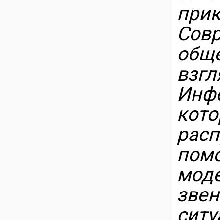
при
Сов
обще
вз
Инф
ко
рас
пом
мод
зве
ситу