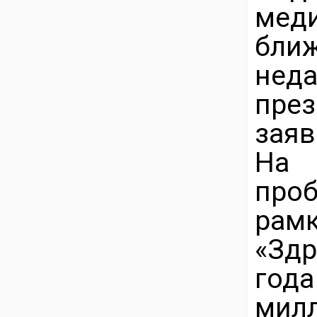
ме
бли
нед
пре
заяв
На 
про
ра
«Зд
го
милл