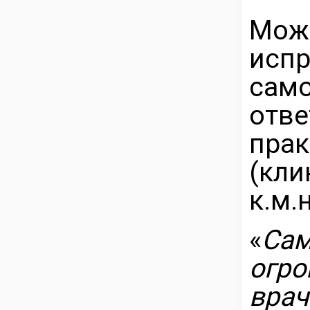
Мож
ис
само
отве
пр
(кли
к.м.
«
Са
огро
вра