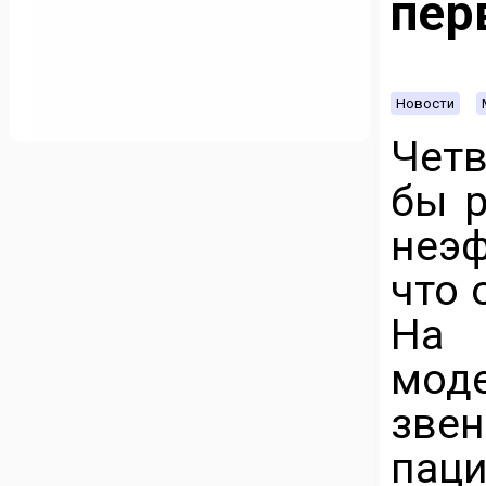
пер
Новости
Четв
бы р
неэ
что 
На 
мод
зве
пац