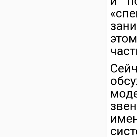
и п
«сп
зан
это
част
Сейч
об
мод
зве
име
сис