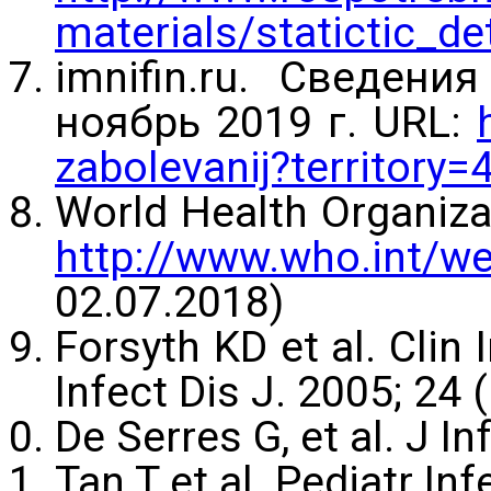
materials/statictic_
imnifin.ru. Сведен
ноябрь 2019 г. URL:
zabolevanij?territory
World Health Organiza
http://www.who.int/w
02.07.2018)
Forsyth KD et al. Clin 
Infect Dis J. 2005; 24 
De Serres G, et al. J I
Tan T et al. Pediatr In