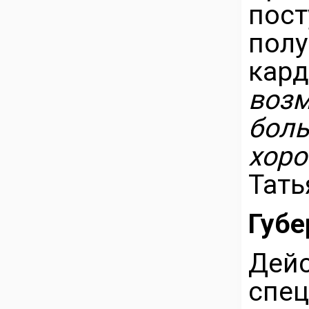
пос
пол
кард
возм
боль
хор
Тать
Губе
Де
спец