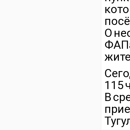
кото
по
О н
ФАП
жите
Сег
115 
В с
при
Тугу