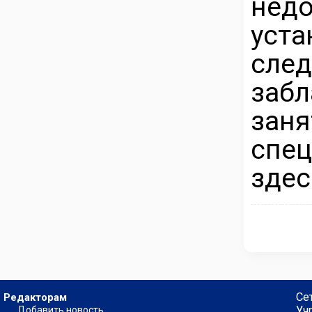
недо
ус
сле
заб
за
спе
здес
Се
Редакторам
Уч
Добавить новость