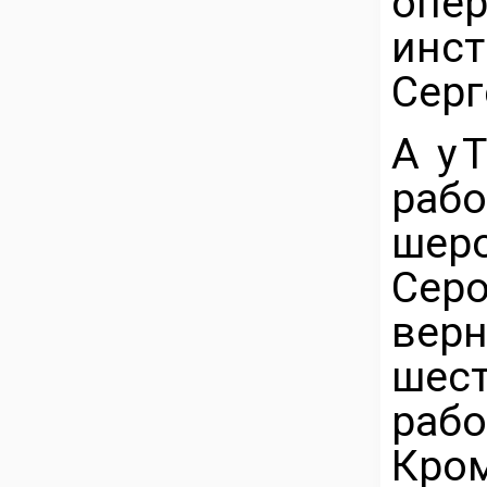
опе
инст
Серг
А у 
раб
шер
Сер
верн
шес
раб
Кро