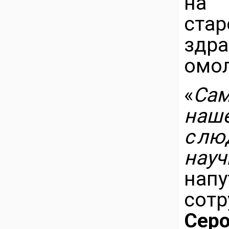
на
ста
здра
омол
«
Са
наш
с л
науч
на
сот
Серо