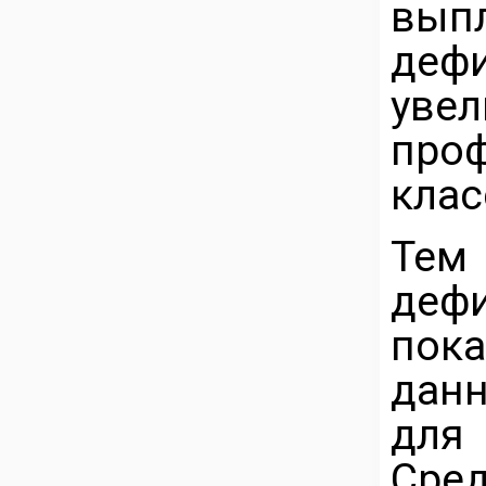
вып
деф
уве
про
клас
Тем
деф
пок
дан
для
Сре