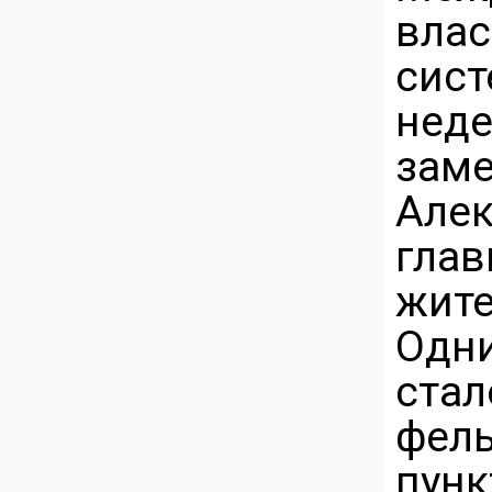
вла
сис
не
зам
Але
гла
жите
Одн
ст
фель
пун