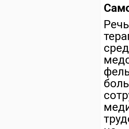
Сам
Реч
тер
сре
мед
фел
бо
сот
мед
труд