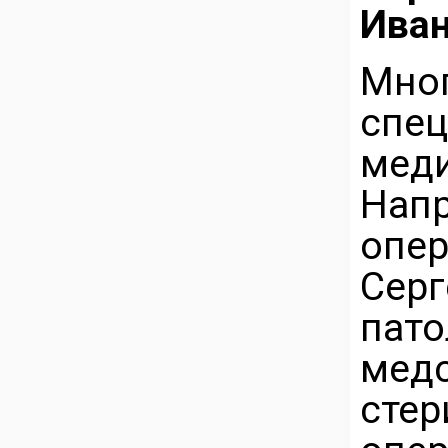
Иван
Мн
спе
мед
На
опе
Серг
пато
медс
стер