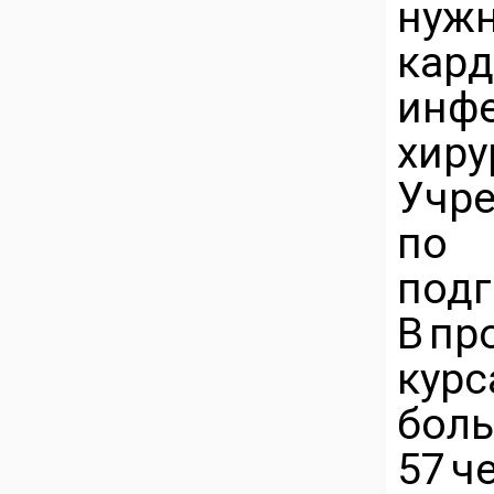
нуж
кар
инф
хиру
Учр
по
по
В пр
кур
бо
57 