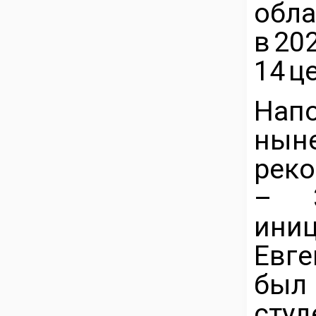
обл
в 2
14 ц
Нап
нын
реко
– 3
ини
Евг
был
сту