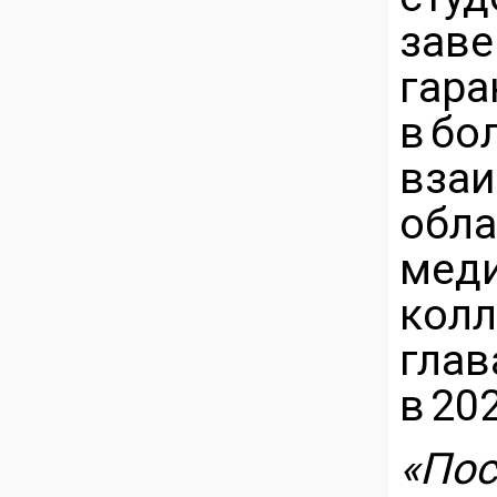
за
гар
в б
вз
обл
мед
кол
гла
в 20
«П