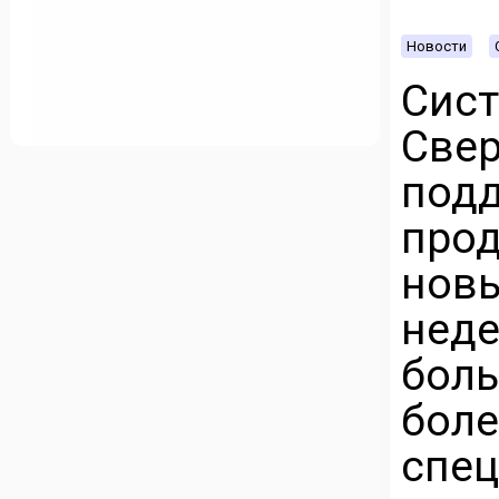
Новости
Сис
Све
под
про
нов
неде
бол
бол
спец