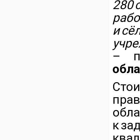
280
раб
и с
учр
– п
обла
Ст
пра
обл
к за
ква