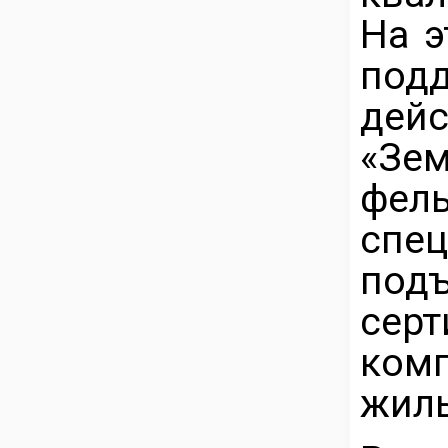
На э
по
де
«Зе
фе
сп
по
серт
ком
жиль