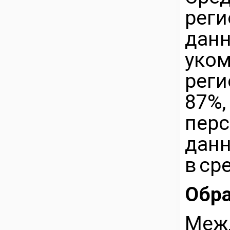
рег
д
уко
рег
87%
пер
дан
в ср
Обра
Меж