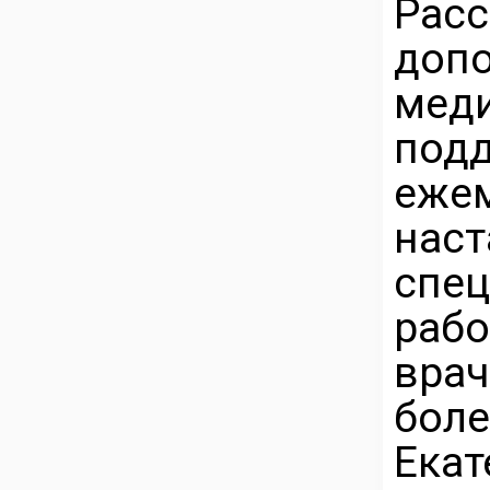
Рас
доп
мед
под
еж
на
спец
раб
вра
бол
Ека