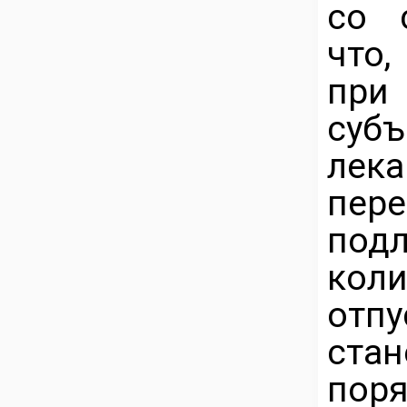
со 
что,
пр
су
лек
пе
под
кол
отпу
ста
пор