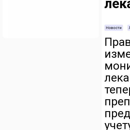
лек
Новости
Пр
изме
мо
лек
те
преп
пред
учет