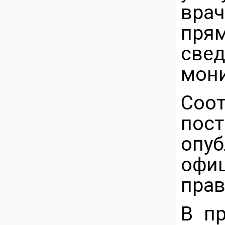
вра
прям
св
мони
Соо
пос
опу
офиц
прав
В п