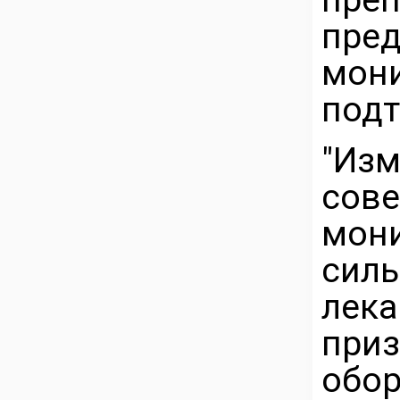
пре
мон
подт
"Из
сов
мо
сил
лек
приз
обо