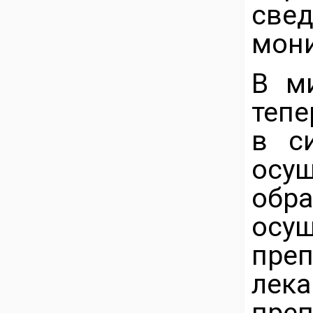
св
мони
В ми
тепе
в с
осу
обр
осу
преп
ле
пре