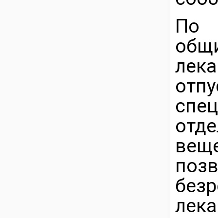
По 
общ
лек
от
спе
отд
вещ
по
без
лек