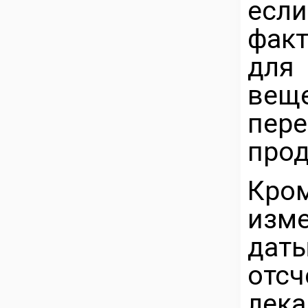
есл
фак
для
вещ
пере
прод
Кром
изм
дат
отс
лек