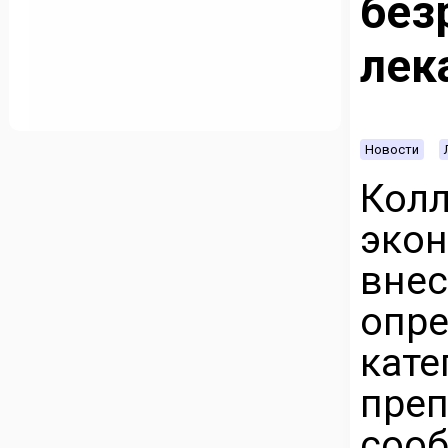
без
лек
Новости
Ко
экон
внес
опр
кат
пр
сооб