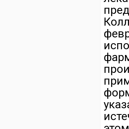
пре
Кол
фев
исп
фар
про
прим
фор
ука
исте
это