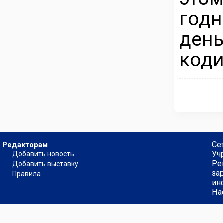
год
ден
коди
Се
Редакторам
Уч
Добавить новость
Ре
Добавить выставку
за
Правила
ин
На