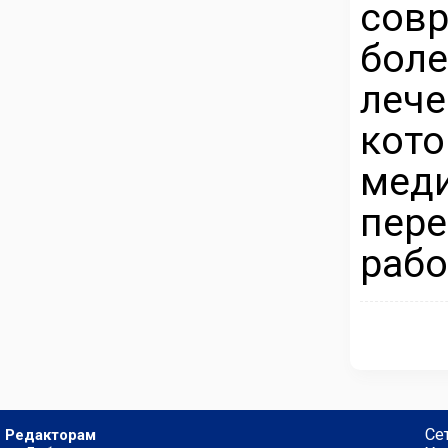
сов
бол
леч
кот
мед
пере
рабо
Се
Редакторам