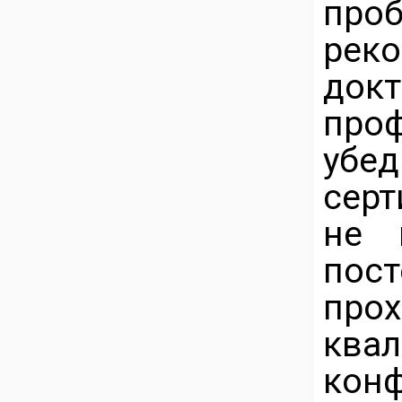
про
рек
док
про
убе
серт
не 
пос
про
ква
конф