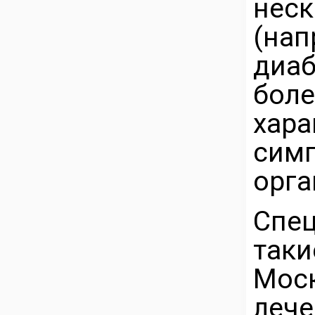
не
(на
диа
боле
хар
сим
орга
Спе
так
Моск
леч