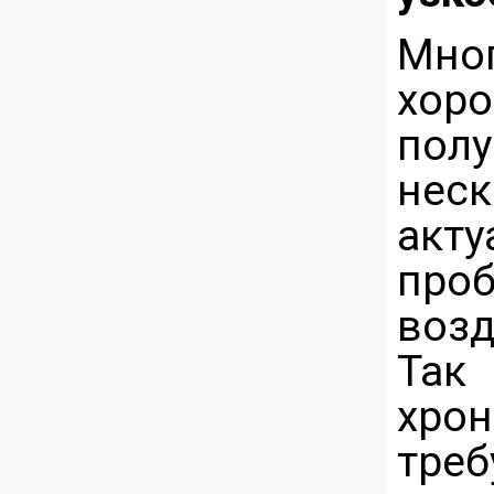
Мно
хор
пол
неск
акт
пр
возд
Так
хро
тре