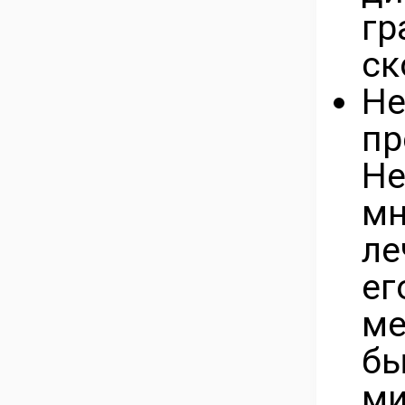
г
ск
Не
пр
Н
м
ле
е
ме
бы
ми