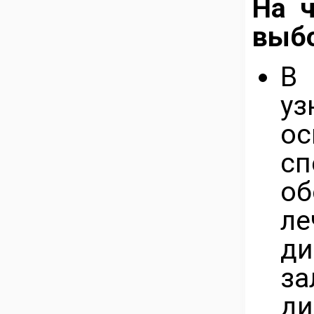
На ч
выбо
В 
уз
о
сп
о
л
д
за
ди