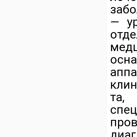
забо
— ур
отд
мед
осн
апп
клин
та,
спе
пр
ди