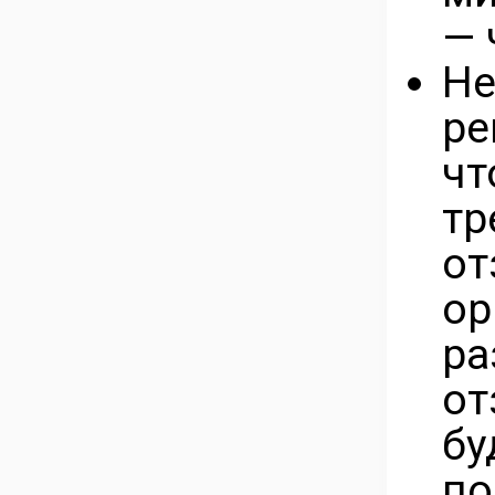
— 
Не
ре
ч
т
от
о
р
от
бу
по