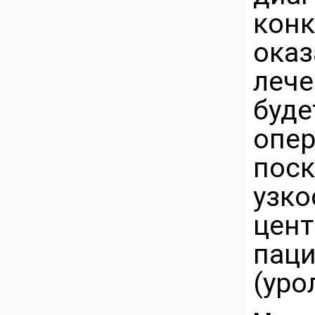
кон
ока
леч
буде
опе
по
узк
цен
пац
(уро