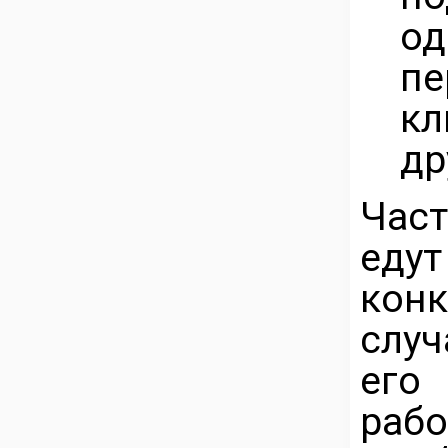
о
п
кл
др
Час
еду
кон
слу
его
раб