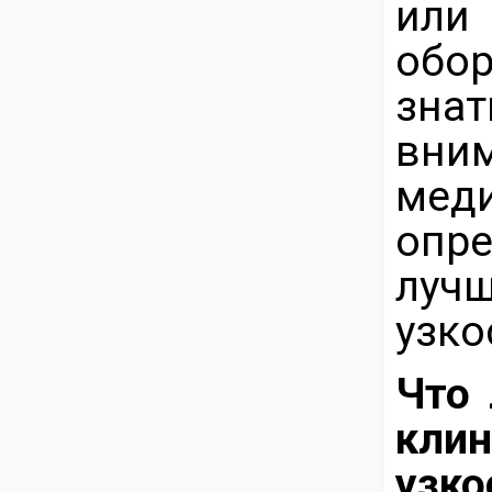
ил
обо
зна
вн
мед
опр
луч
узко
Что
к
узко