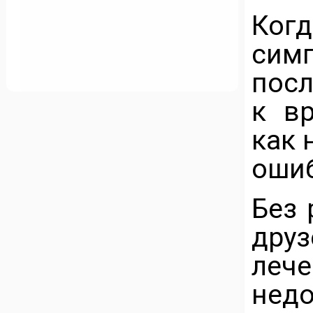
Ког
сим
посл
к вр
как 
ошиб
Без 
дру
лече
нед