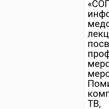
«С
инф
мед
ле
пос
про
мер
мер
Пом
комп
Т