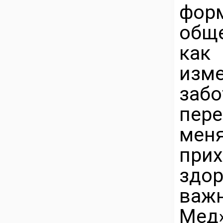
фор
обще
как
изм
з
пер
мен
при
здо
важ
Ме