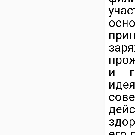
уча
осн
при
заря
прож
и г
иде
сов
дей
здор
его 