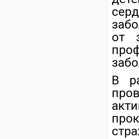
серд
забо
от 
про
забо
В р
про
акт
про
стр