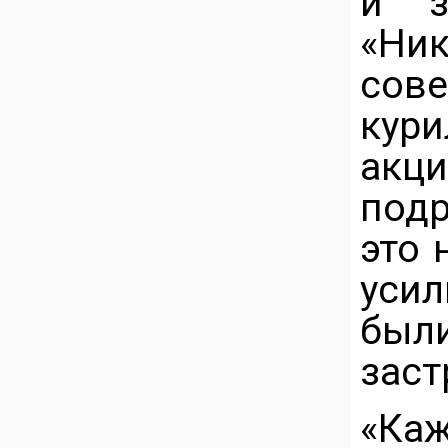
и з
«Ни
сов
кур
акци
подр
это 
уси
были
заст
«Ка