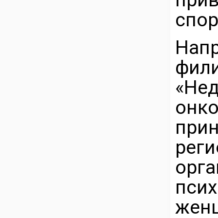
спор
Нап
фил
«Н
онк
прин
рег
орг
пси
жен