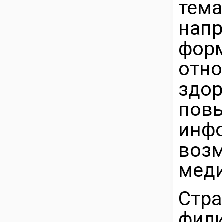
тем
на
фор
отно
здо
пов
ин
воз
мед
Стр
фил