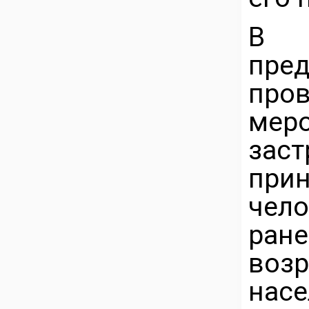
В 2
пре
пр
ме
заст
прин
чел
ране
воз
насе