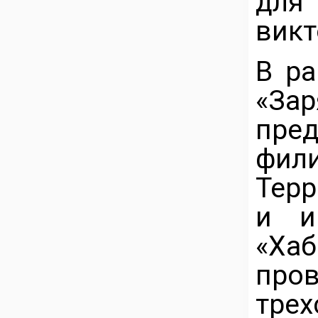
для
викт
В ра
«Зар
пре
фи
Тер
и и
«Ха
пров
тре