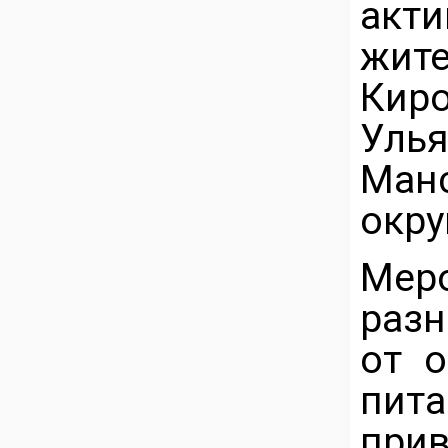
акт
жи
Кир
Улья
Ман
окру
Мер
разн
от о
пита
при