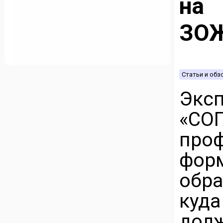
на 
ЗОЖ
Статьи и об
Экс
«СО
про
фор
обра
куд
дол