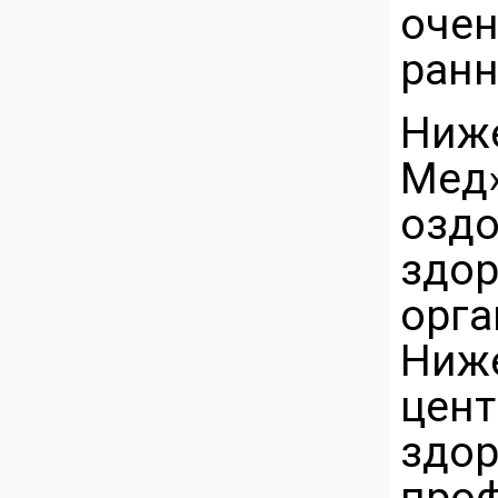
очен
ранн
Ниже
Мед
озд
зд
орга
Ниж
цен
здо
про