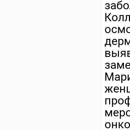
заб
Колл
осм
дер
выяв
заме
Мар
же
проф
мер
онко