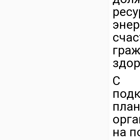
рес
энер
сч
гра
здор
С 
под
пла
орга
на п