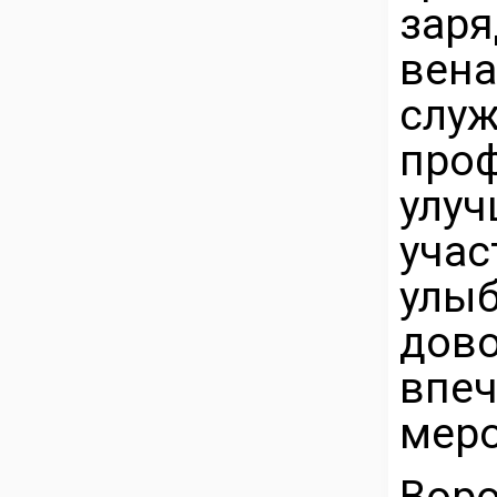
зар
вен
сл
про
улу
уча
улы
дов
впе
меро
Вор