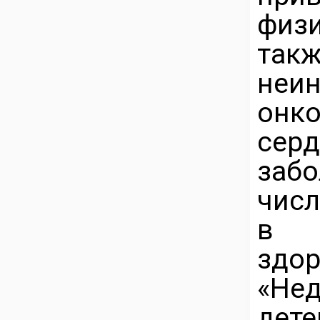
физ
так
неин
онко
серд
заб
числ
в «
здо
«Не
дете