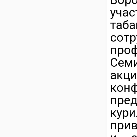
уча
таб
со
про
Сем
акц
ко
пред
кур
прив