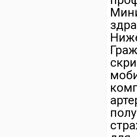
Мин
здра
Ниж
Гра
скр
моби
ко
арт
пол
стр