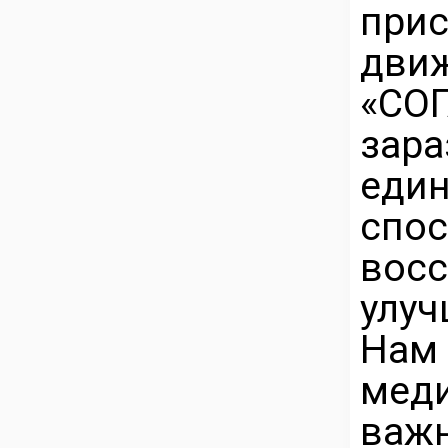
при
дви
«СО
за
еди
сп
восс
улуч
На
мед
ва