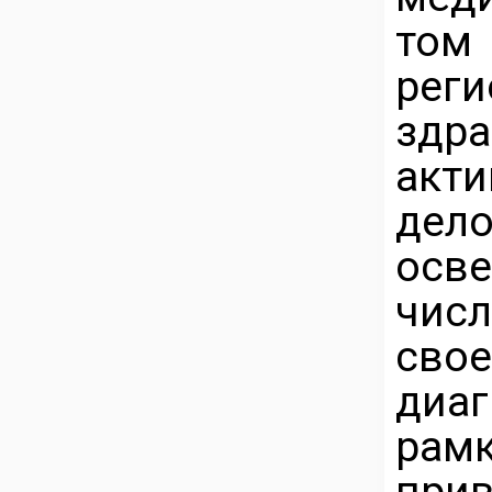
том
рег
здр
акт
де
осв
чи
свое
диа
рам
при