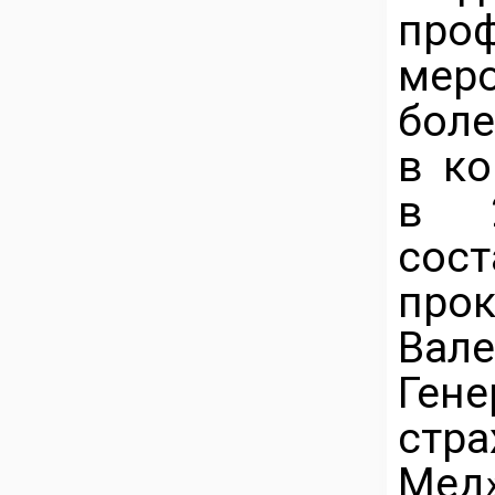
про
мер
боле
в ко
в 2
сос
про
Ва
Ге
стр
Мед»