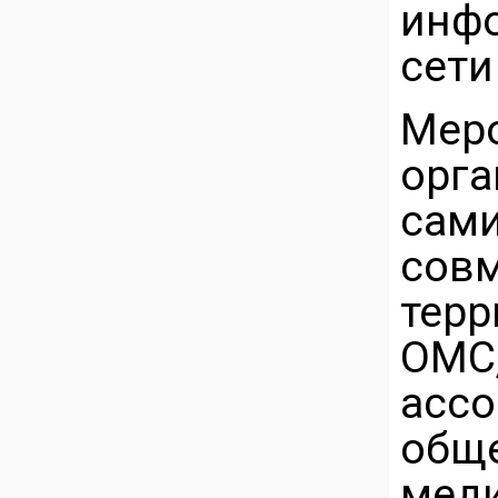
инф
сети
Ме
орга
сам
совм
тер
ОМ
асс
общ
мед