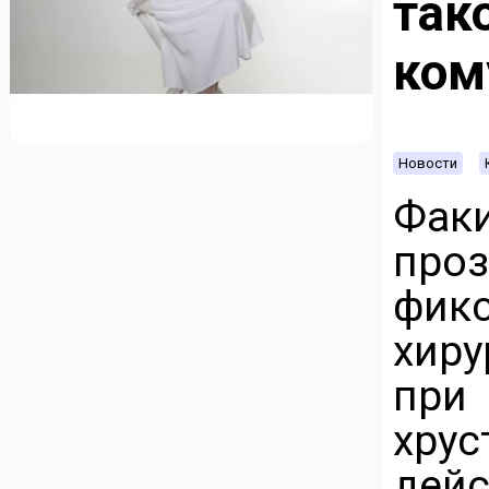
так
ком
Новости
Фак
проз
фикс
хиру
при
хру
де