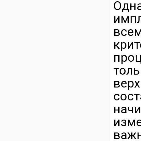
Одн
импл
все
кри
про
толь
вер
сост
нач
изм
важн