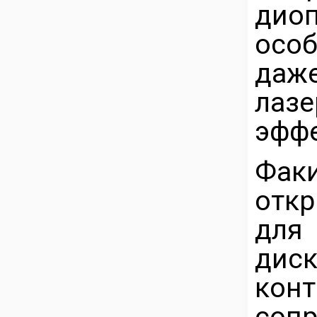
дио
особ
даже
лаз
эфф
Фа
отк
для
дис
конт
сопр