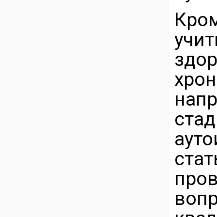
Кро
учи
здо
хро
нап
ста
ауто
ста
пров
воп