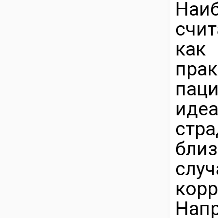
Наи
счит
как
пра
пац
идеа
стр
бли
слу
кор
Нап