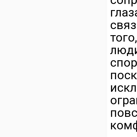
гла
свя
тог
люд
спор
пос
ис
ог
пов
комф