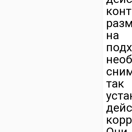
кон
разм
на 
под
нео
сни
так
уст
де
корр
Они 