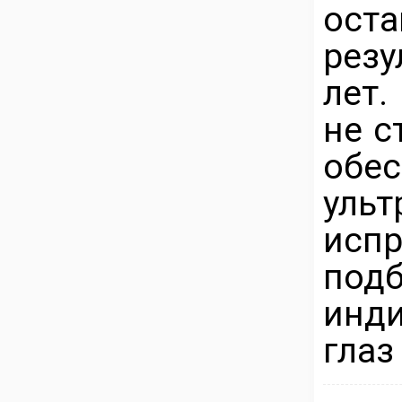
ос
резу
лет
не с
обе
ул
исп
по
инд
глаз