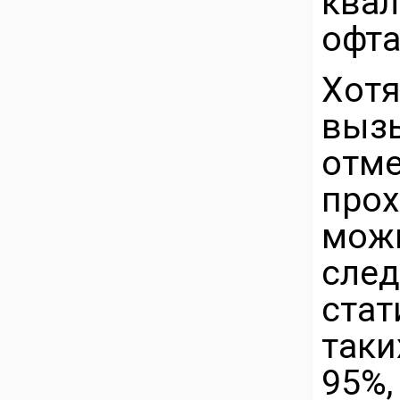
ква
офта
Хот
выз
отм
прох
мож
сл
стат
таки
95%,