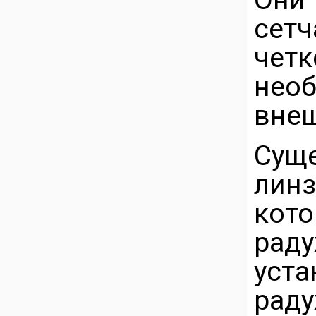
сетч
че
нео
внеш
Суще
лин
кот
рад
уст
рад