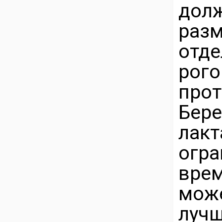
до
разм
отд
ро
прот
Бер
ла
огр
вре
мож
лучш