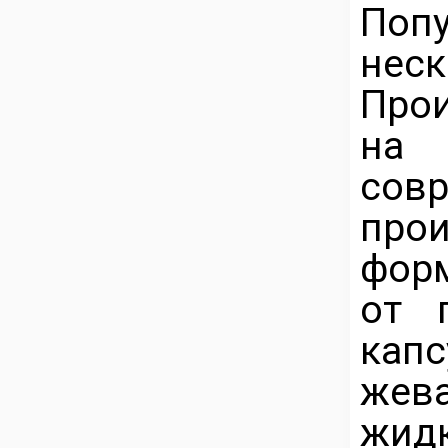
Попу
нес
Про
на 
сов
про
фор
от 
кап
жев
жидк