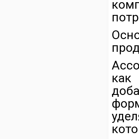
ком
потр
Ос
прод
Асс
ка
доб
фор
удел
кото