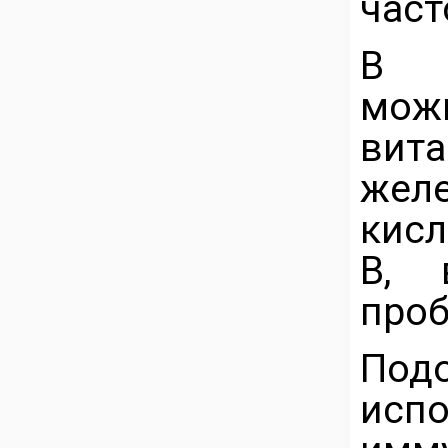
част
В л
мож
вита
жел
кисл
B, 
проб
По
исп