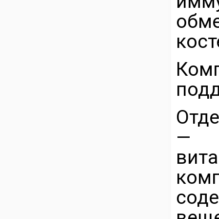
имму
обме
кост
Ком
под
Отде
— 
вит
ком
сод
вещ