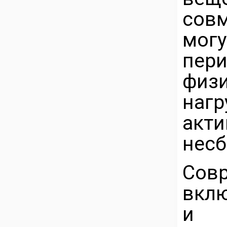
сов
мог
пе
физ
нагр
ак
несб
Сов
вкл
и 