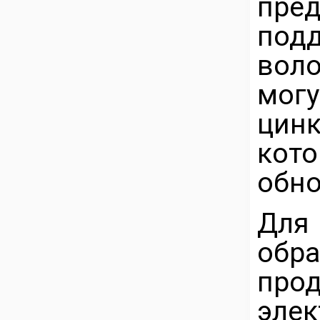
пре
под
вол
могу
цинк
кото
обно
Для
обр
пр
эл