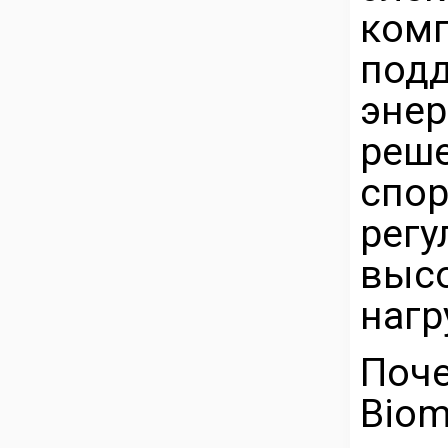
комп
под
эне
реш
спо
рег
вы
нагр
Поч
Biom