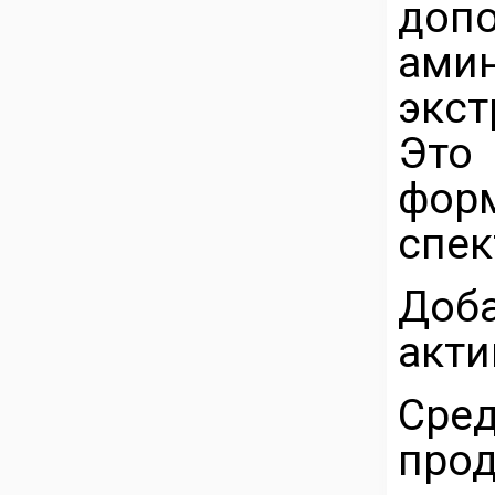
доп
ами
экс
Это
фор
спек
Доб
акти
Сре
пр