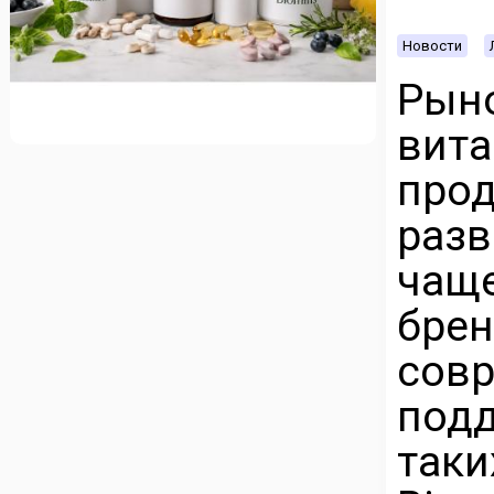
Новости
Рын
вит
пр
разв
чащ
бр
сов
подд
таки