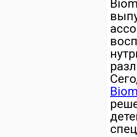
Bio
вы
асс
вос
нут
разл
Се
Biom
реш
де
спе