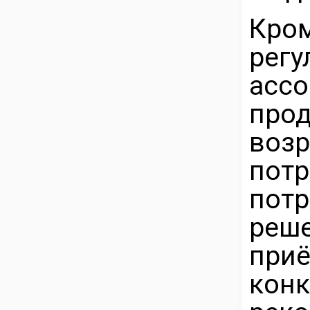
Кр
ре
асс
про
во
потр
пот
реш
приё
кон