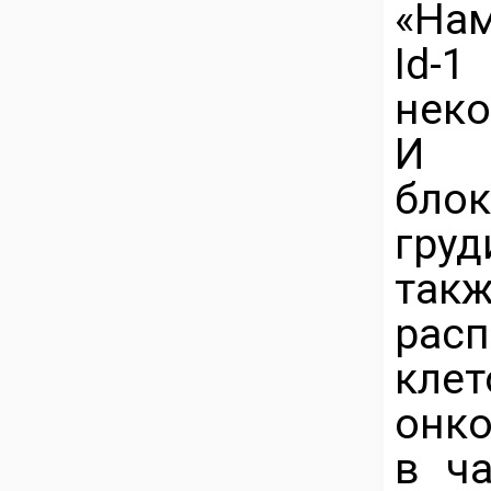
«Нам
Id-
неко
И п
блок
гру
так
рас
кл
онко
в ча