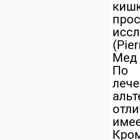
кишк
прос
исс
(Pie
Мед 
По 
леч
альт
отли
име
Кро