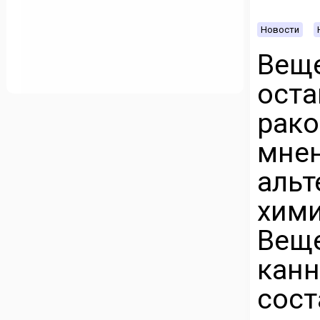
Новости
Вещ
ост
рако
мне
ал
хими
Вещ
канн
со