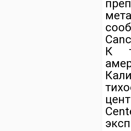
преп
мета
соо
Canc
К т
аме
Кал
тих
цент
Ce
экс