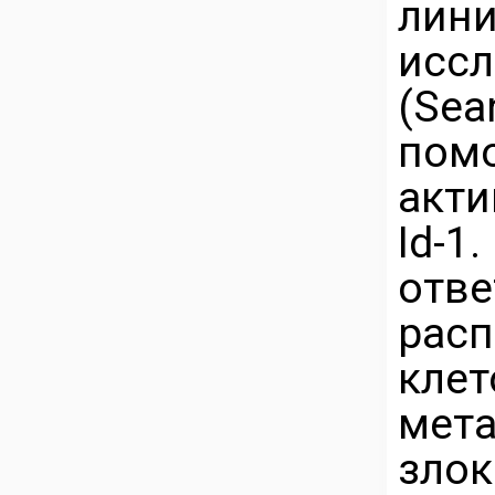
ли
исс
(Sea
пом
акти
Id-1
от
рас
клет
мета
злок