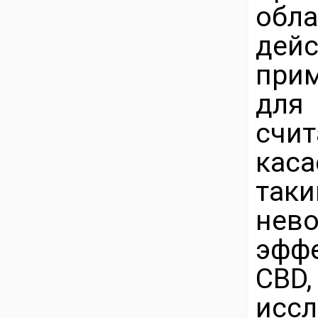
обл
дей
прим
для
счи
каса
так
не
эфф
CBD
иссл