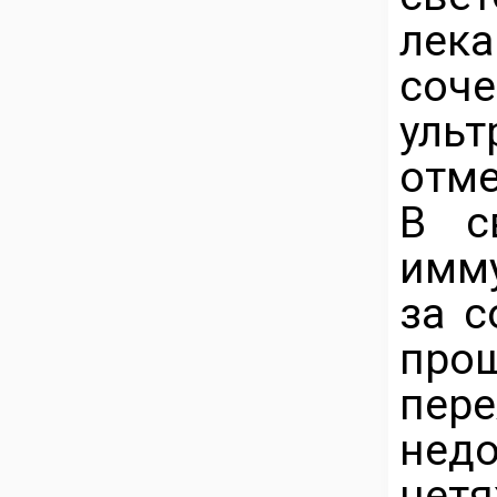
лек
соч
уль
отме
В с
имм
за с
про
пе
недо
нет