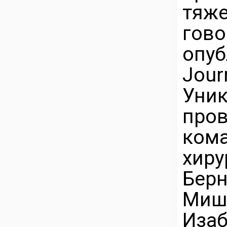
тя
гово
опуб
Jour
Уни
пров
ко
хир
Бер
Миш
Изаб