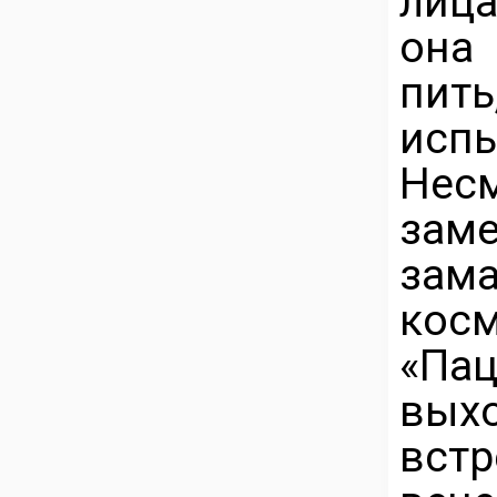
лица
она
пит
исп
Несм
зам
зам
косм
«Па
вых
вс