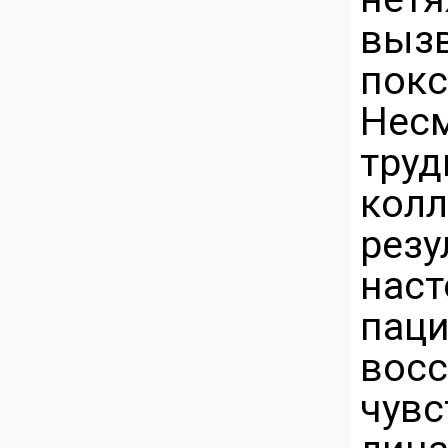
выз
покс
Нес
тру
ко
рез
на
па
восс
чувс