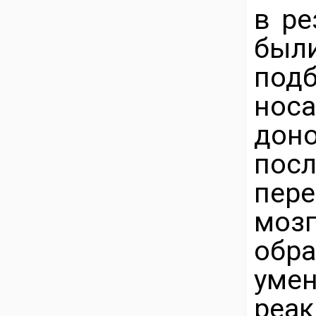
в ре
был
подб
нос
дон
пос
пер
моз
обр
уме
реа