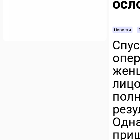
осл
Новости
Спу
опе
жен
лицо
пол
рез
Одн
при