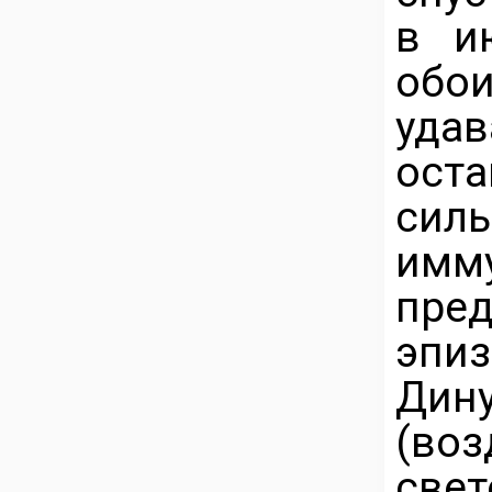
в и
обо
уд
ос
сил
имм
пре
эпи
Дин
(воз
свет