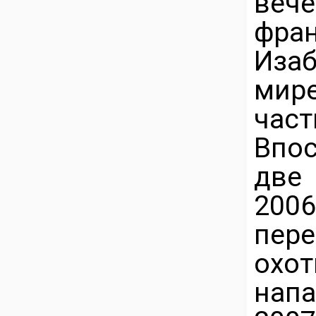
веч
фран
Изаб
мир
час
Впо
две 
200
пер
охо
напа