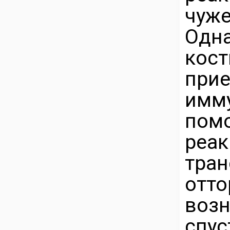
чуже
Одн
кост
при
имм
пом
ре
тра
отт
воз
спус