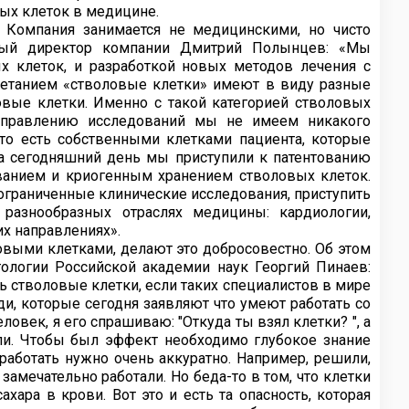
ых клеток в медицине.
. Компания занимается не медицинскими, но чисто
ьный директор компании Дмитрий Полынцев: «Мы
х клеток, и разработкой новых методов лечения с
четанием «стволовые клетки» имеют в виду разные
вые клетки. Именно с такой категорией стволовых
направлению исследований мы не имеем никакого
о есть собственными клетками пациента, которые
На сегодняшний день мы приступили к патентованию
ванием и криогенным хранением стволовых клеток.
ограниченные клинические исследования, приступить
 разнообразных отраслях медицины: кардиологии,
их направлениях».
выми клетками, делают это добросовестно. Об этом
ологии Российской академии наук Георгий Пинаев:
ь стволовые клетки, если таких специалистов в мире
ди, которые сегодня заявляют что умеют работать со
век, я его спрашиваю: "Откуда ты взял клетки? ", а
сли. Чтобы был эффект необходимо глубокое знание
 работать нужно очень аккуратно. Например, решили,
замечательно работали. Но беда-то в том, что клетки
ахара в крови. Вот это и есть та опасность, которая