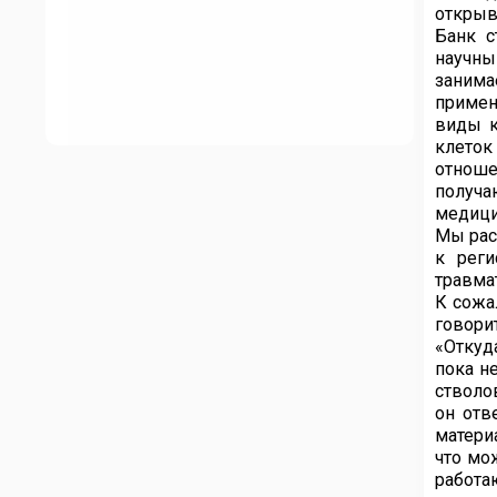
открыв
Банк с
научн
занима
примен
виды к
клеток
отноше
получа
медици
Мы рас
к реги
травма
К сожа
говори
«Откуд
пока н
стволо
он отв
матери
что мо
работа