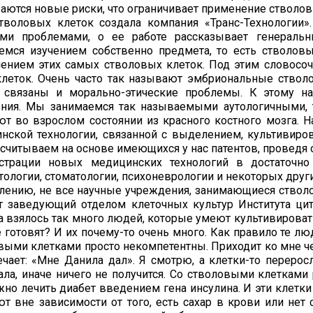
аются новые риски, что ограничивает применение стволов
тволовых клеток создала компания «Транс-Технологии»
ыми проблемами, о ее работе рассказывает генерал
емся изучением собственно предмета, то есть стволовы
ением этих самых стволовых клеток. Под этим словосо
леток. Очень часто так называют эмбриональные стволо
 связаны и морально-этические проблемы. К этому 
ния. Мы занимаемся так называемыми аутологичными, т
ют во взрослом состоянии из красного костного мозга. 
нской технологии, связанной с выделением, культивиро
считываем на основе имеющихся у нас патентов, проведя 
страции новых медицинских технологий в достаточно
тологии, стоматологии, психоневрологии и некоторых друг
лению, не все научные учреждения, занимающиеся стволо
т заведующий отделом клеточных культур Института цит
а взялось так много людей, которые умеют культивироват
е готовят? И их почему-то очень много. Как правило те лю
выми клетками просто некомпетентны. Приходит ко мне чело
ечает: «Мне Данила дал». Я смотрю, а клетки-то переро
ала, иначе ничего не получится. Со стволовыми клетками
жно лечить диабет введением гена инсулина. И эти клетки 
ют вне зависимости от того, есть сахар в крови или нет с