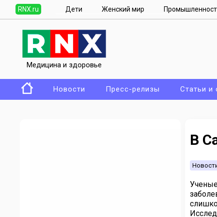
RNX.ru
Дети
Женский мир
Промышленност
Медицина и здоровье
Новости
Пресс-релизы
Статьи и
В С
Новост
Ученые
заболе
слишко
Исслед