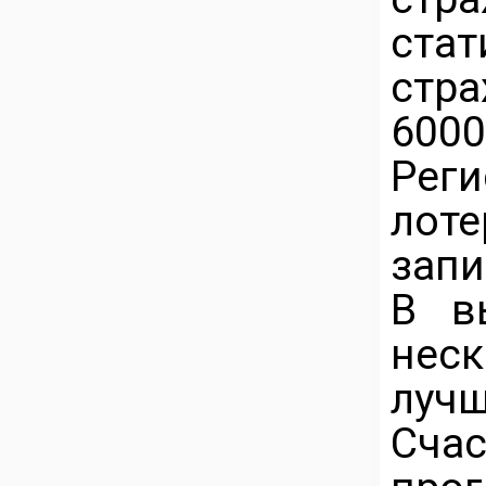
ста
стр
6000
Рег
лот
запи
В в
неск
лу
Счас