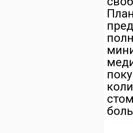
своб
Пл
пре
по
ми
меди
поку
ко
сто
боль