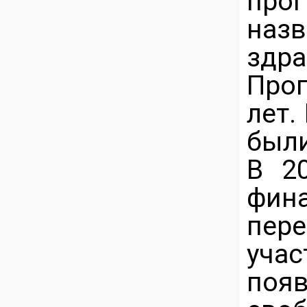
про
наз
здра
Прог
лет.
были
В 20
фин
пер
уча
поя