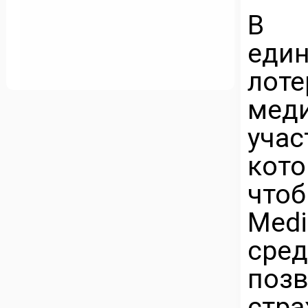
В 
еди
лоте
мед
учас
кото
что
Med
сре
позв
стр