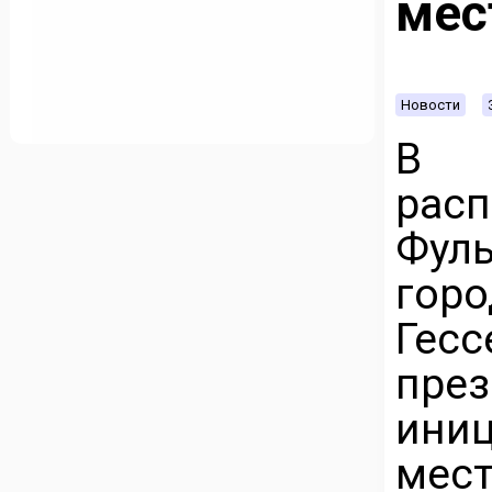
мес
Новости
В 
рас
Фуль
гор
Гес
пре
ини
мест