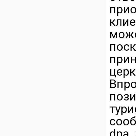
при
кли
мож
по
при
церк
Впро
пози
тур
соо
dpa,