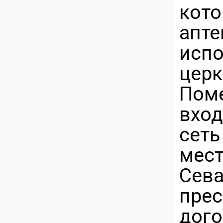
кот
апт
испо
церк
Пом
вхо
сеть
мес
Сев
пре
до