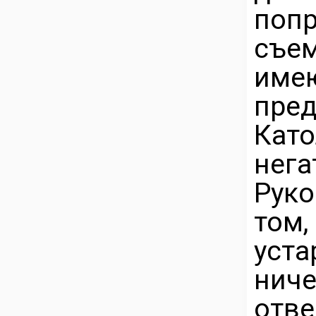
попр
съе
име
пре
Кат
нега
Руко
том
уст
нич
отве