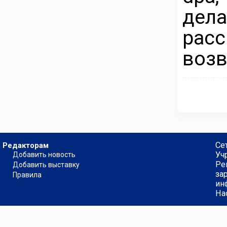
дел
рас
возв
Се
Редакторам
Уч
Добавить новость
Ре
Добавить выставку
за
Правила
ин
На