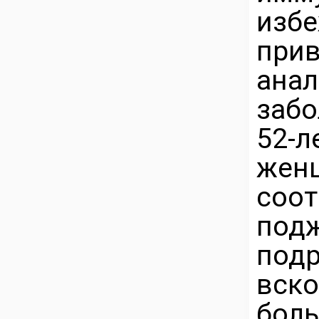
избе
пр
ана
забо
52-л
же
соо
по
под
вско
бол