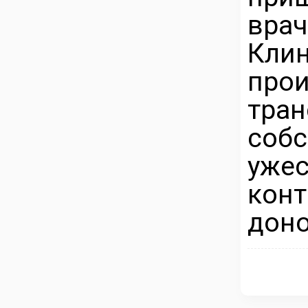
вра
Кл
про
тр
соб
уже
кон
доно