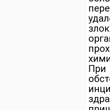
пер
уд
зло
орга
про
хими
Пр
обс
инц
здр
приш