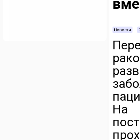
вме
Новости
Пер
рак
раз
заб
паци
На 
пост
про