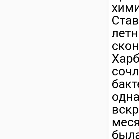
хими
Ста
летн
скон
Харб
соч
бак
одн
вск
мес
был