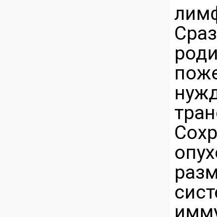
лим
Сраз
ро
пож
ну
тра
Сох
опух
раз
сис
имм