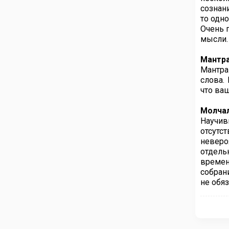
сознан
то одно
Очень 
мысли.
Мантр
Мантра
слова.
что ва
Молчал
Научив
отсутс
неверо
отдель
времен
собран
не обя