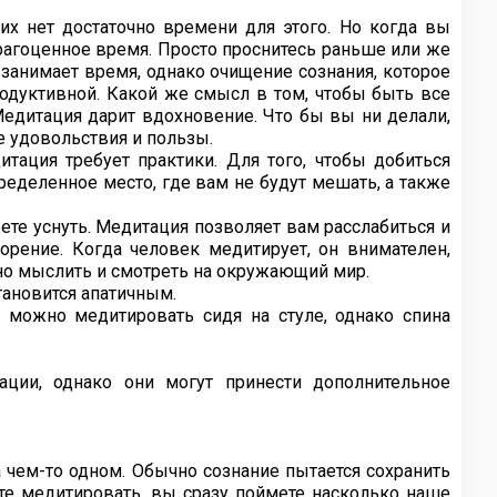
их нет достаточно времени для этого. Но когда вы
драгоценное время. Просто проснитесь раньше или же
занимает время, однако очищение сознания, которое
родуктивной. Какой же смысл в том, чтобы быть все
едитация дарит вдохновение. Что бы вы ни делали,
е удовольствия и пользы.
итация требует практики. Для того, чтобы добиться
ределенное место, где вам не будут мешать, а также
жете уснуть. Медитация позволяет вам расслабиться и
орение. Когда человек медитирует, он внимателен,
вно мыслить и смотреть на окружающий мир.
тановится апатичным.
е можно медитировать сидя на стуле, однако спина
ации, однако они могут принести дополнительное
а чем-то одном. Обычно сознание пытается сохранить
е медитировать, вы сразу поймете насколько наше