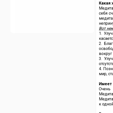
Какая 
Медита
себя с
медита
неприн
Вот не
1. Улу
касает
2. Бла
освобо
вокруг
3. Улу
отсутс
4. Поз
мир, с
Имеет 
Очень 
Медита
Медита
к одной