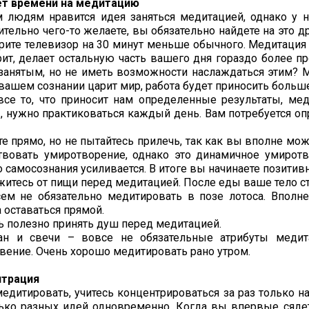
ет времени на медитацию
 людям нравится идея заняться медитацией, однако у н
ительно чего-то желаете, вы обязательно найдете на это 
рите телевизор на 30 минут меньше обычного. Медитация 
рит, делает остальную часть вашего дня гораздо более п
занятым, но не иметь возможности наслаждаться этим? М
 вашем сознании царит мир, работа будет приносить больш
все то, что приносит нам определенные результаты, мед
, нужно практиковаться каждый день. Вам потребуется оп
ьте прямо, но не пытайтесь прилечь, так как вы вполне мо
твовать умиротворение, однако это динамичное умиротв
о самосознания усиливается. В итоге вы начинаете позити
ажитесь от пищи перед медитацией. После еды ваше тело с
сем не обязательно медитировать в позе лотоса. Вполн
 оставаться прямой.
нь полезно принять душ перед медитацией.
ан и свечи – вовсе не обязательные атрибуты медит
вение. Очень хорошо медитировать рано утром.
нтрация
медитировать, учитесь концентрироваться за раз только н
ько разных идей одновременно. Когда вы впервые сядет