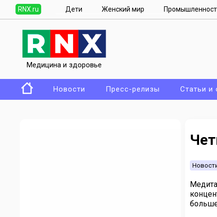
RNX.ru
Дети
Женский мир
Промышленност
Медицина и здоровье
Новости
Пресс-релизы
Статьи и
Чет
Новост
Медита
концен
больше