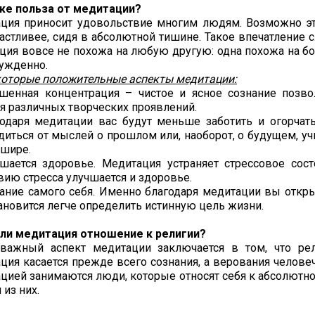
же польза от медитации?
ция приносит удовольствие многим людям. Возможно это
частливее, сидя в абсолютной тишине. Такое впечатление с
ция вовсе не похожа на любую другую: одна похожа на борь
ужденно.
которые положительные аспекты медитации:
чшенная концентрация – чистое и ясное сознание позво
ся различных творческих проявлений.
годаря медитации вас будут меньше заботить и огорчат
диться от мыслей о прошлом или, наоборот, о будущем, уч
 шире.
чшается здоровье. Медитация устраняет стрессовое сост
твию стресса улучшается и здоровье.
нание самого себя. Именно благодаря медитации вы откр
тановится легче определить истинную цель жизни.
ли медитация отношение к религии?
важный аспект медитации заключается в том, что ре
ция касается прежде всего сознания, а верования человеч
цией занимаются люди, которые относят себя к абсолютн
 из них.