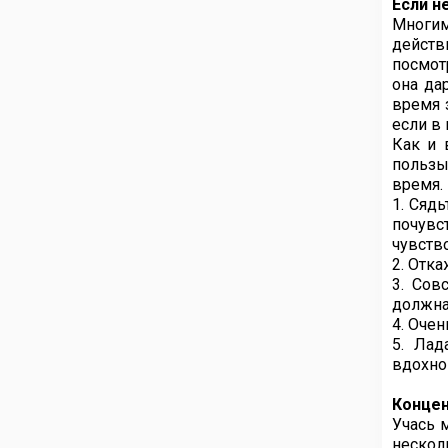
Если н
Многим
действ
посмот
она да
время 
если в
Как и 
пользы
время.
1. Сяд
почувс
чувств
2. Отк
3. Сов
должна
4. Оче
5. Лад
вдохно
Конце
Учась 
нескол