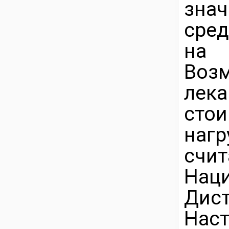
зна
сред
на
Во
лек
стои
нагр
счит
Нац
Дис
Нас