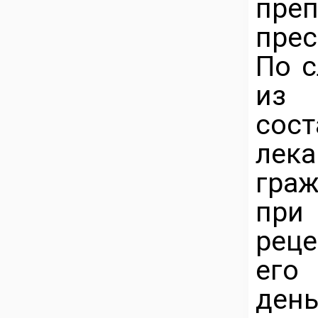
пре
прес
По с
из
сос
лек
граж
при
реце
его
ден