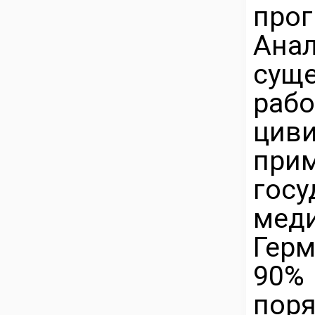
прог
Ана
су
раб
циви
пр
госу
мед
Гер
90% 
пор