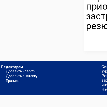
при
зас
резю
Се
Редакторам
Уч
Добавить новость
Ре
Добавить выставку
за
Правила
ин
На