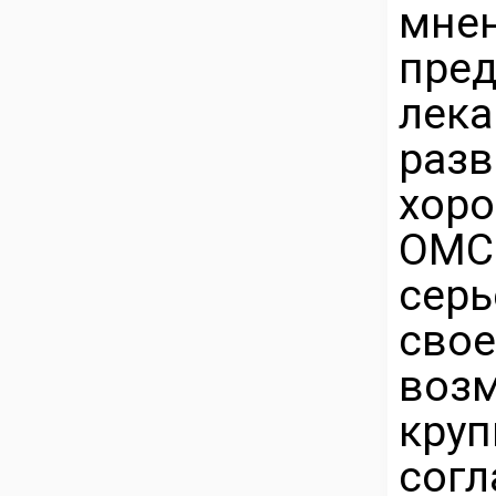
мнен
пре
лек
раз
хор
ОМС
се
сво
воз
кру
сог