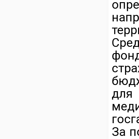
оп
на
тер
Сре
фон
стра
бюд
для
мед
госг
За п