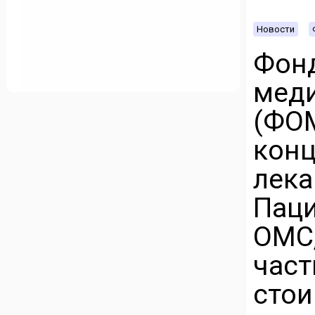
Новости
Фо
мед
(Ф
кон
лек
Пац
ОМС
час
сто