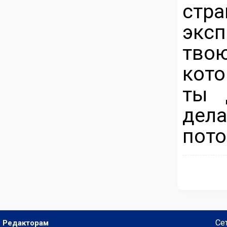
стр
эксп
тво
кото
ты 
дела
пото
Се
Редакторам