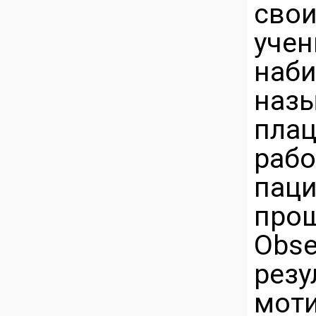
сво
уч
наб
наз
пла
раб
пац
про
Obs
рез
моти