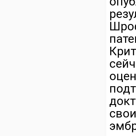
опу
рез
Шро
пате
Кри
сей
оце
под
док
св
эмб