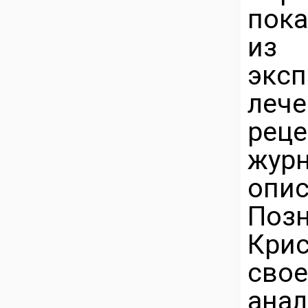
пок
из 
экс
леч
рец
жур
опис
Поз
Крис
св
анал