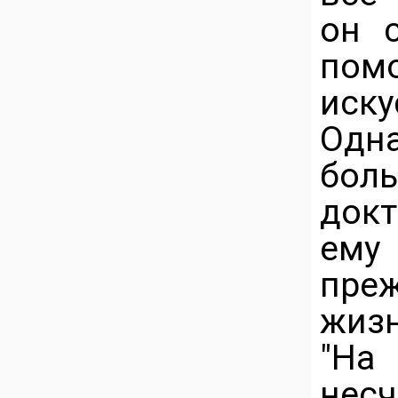
он 
по
иск
Одн
бол
докт
ему 
пре
жиз
"На
несч