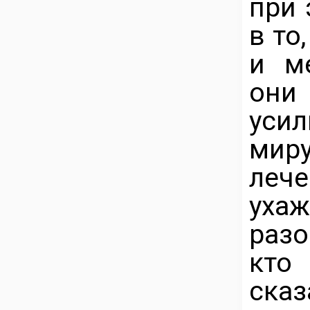
при 
в то
и м
они
уси
мир
леч
уха
разо
кто
ска