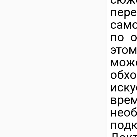
пер
само
по о
это
мож
обх
иску
вр
не
подк