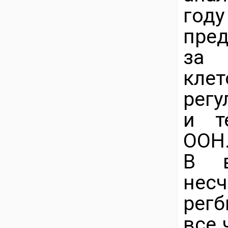
год
пре
за 
кле
регу
и т
ООН
В в
несч
рег
все 