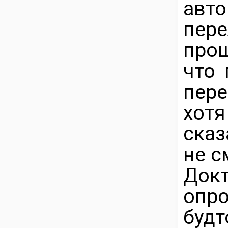
авт
пер
про
что 
пер
хот
сказ
не с
До
опр
будт