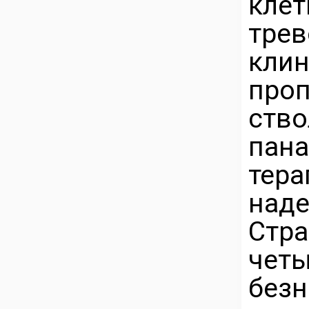
кле
тре
кли
про
ств
пан
тер
наде
Ст
четы
безн