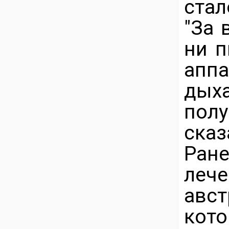
стал
"За 
ни п
апп
дых
пол
сказ
Ран
лече
авст
кот