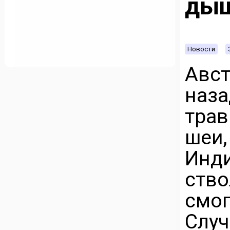
дыш
Новости
Авс
наза
тра
шеи,
Ин
ств
смог
Слу