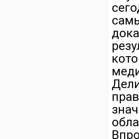
сег
са
дока
рез
кото
мед
Дел
пра
зна
обла
Впр