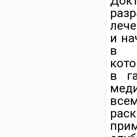
Докт
раз
лече
и на
в н
кото
в г
мед
всем
рас
при