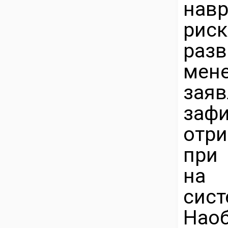
нав
рис
разв
мен
за
заф
отр
при 
на 
сис
На