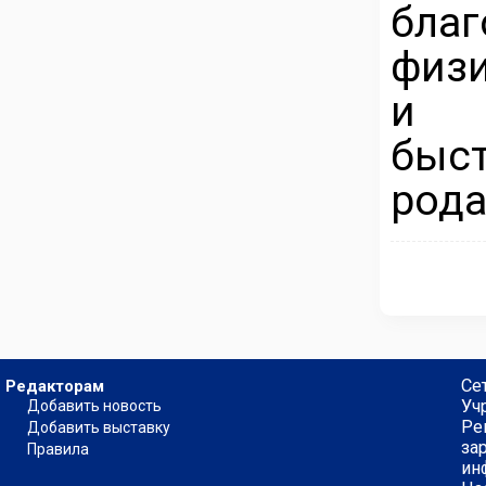
благ
физ
и с
быс
рода
Се
Редакторам
Уч
Добавить новость
Ре
Добавить выставку
за
Правила
ин