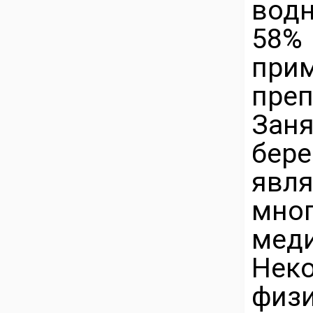
вод
58%
при
преп
Заня
бер
яв
мно
мед
Неко
физ