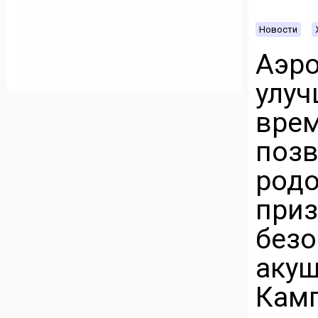
Новости
Аэр
улу
вре
поз
род
при
без
ак
Камп