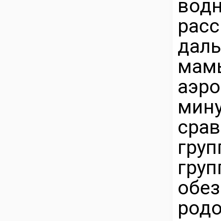
вод
расс
дал
мам
аэр
мин
срав
гру
груп
обе
род