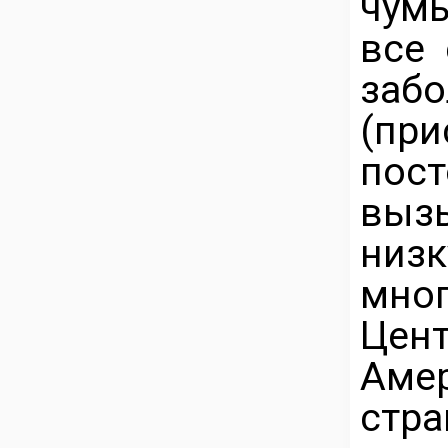
чумы
все
заб
(пр
по
выз
низ
мно
Цент
Аме
стра