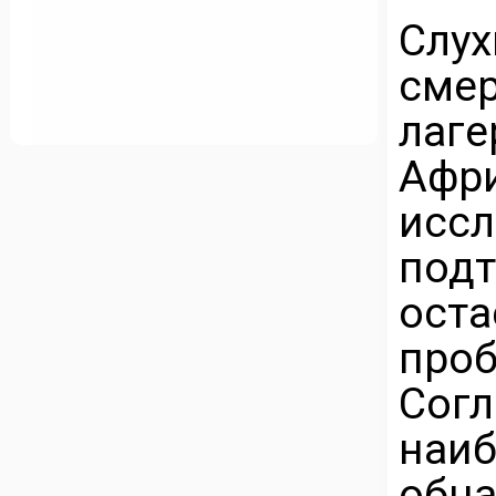
Слу
сме
лаге
Афри
ис
под
ост
про
Сог
на
обн