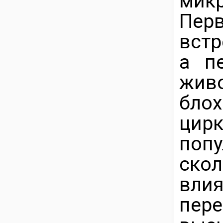
микр
Пер
встр
а п
живо
бло
цир
поп
скол
вли
пер