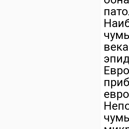
пато
Наи
чум
век
эпи
Евр
при
евр
Неп
чумы