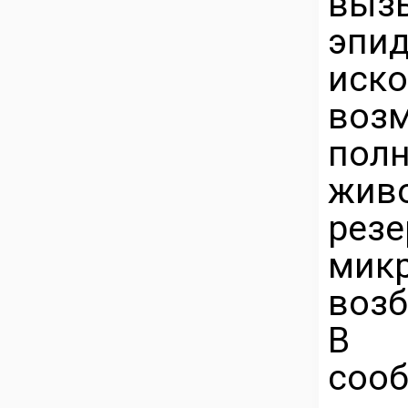
вы
эпи
иско
воз
пол
жи
ре
мик
возб
В н
сооб