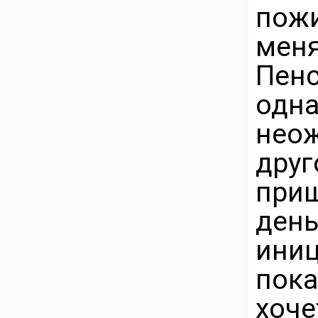
пожи
мен
Пенс
од
нео
дру
при
ден
ини
пока
хо