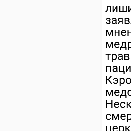
лиш
зая
мне
ме
тр
паци
Кэр
мед
Нес
смер
церк