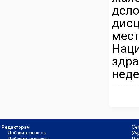
дел
дис
ме
На
здра
неде
Се
Редакторам
Уч
Добавить новость
Ре