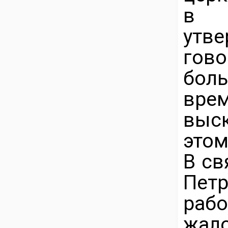
в с
утв
гов
бол
вре
выс
этом
В св
Петр
раб
жало