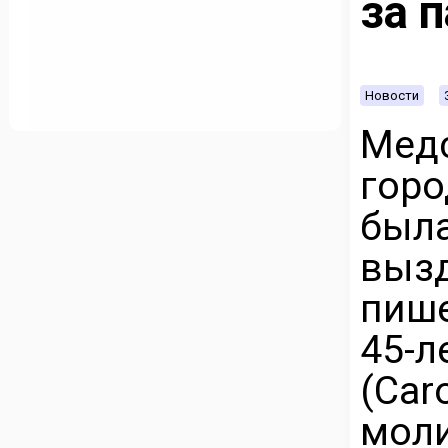
за 
Новости
Мед
гор
была
выз
пише
45-
(Car
мол