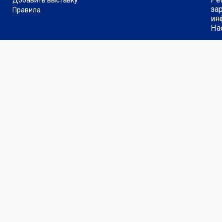
Добавить выставку
за
Правила
ин
На