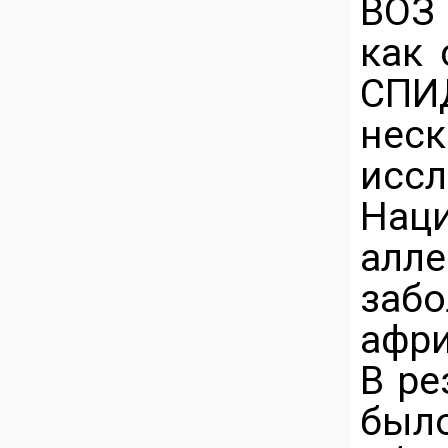
ВОЗ
как 
СП
нес
исс
Нац
алл
за
афри
В ре
был