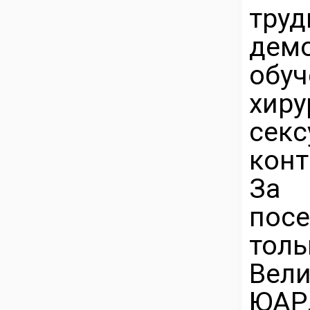
тру
дем
обу
хир
сек
конт
За 
пос
тол
Вели
ЮАР,