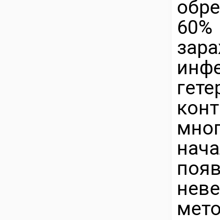
обр
60%
зар
и
гет
конт
мно
нач
появ
нев
мето