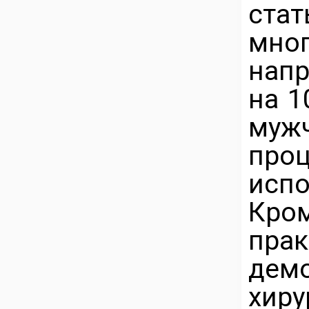
стат
мно
напр
на 1
муж
про
исп
Кро
пра
дем
хир