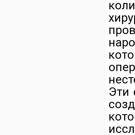
ко
хир
про
нар
кот
опе
нест
Эти 
созд
кот
иссл