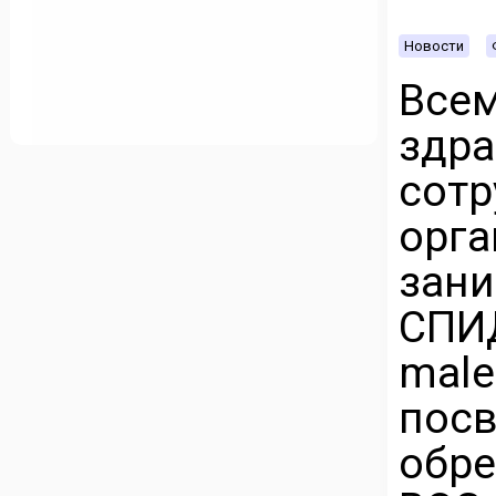
Новости
Все
зд
сотр
орга
зан
СПИД
male
по
обре