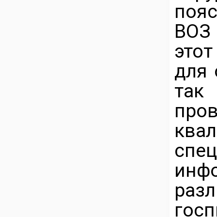
поя
ВОЗ
это
для 
так
пр
ква
спе
инф
раз
гос