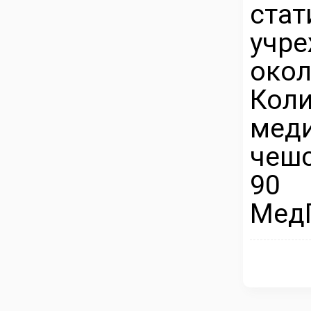
ста
учре
окол
Ко
мед
чешс
90 
Мед