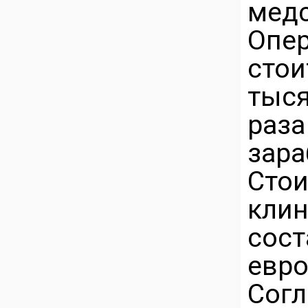
медс
Опер
сто
тыс
раз
за
Сто
кл
сос
евро
Со