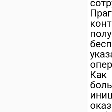
сотр
Праг
кон
по
бес
ука
опер
Ка
бол
ини
ока