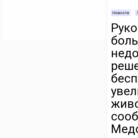
Новости
Ру
бол
недо
реш
бес
уве
жив
сооб
Мед