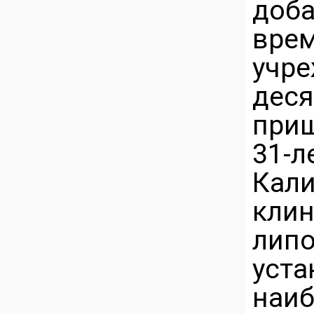
доб
вре
учр
дес
приш
31-
Кал
клин
лип
уст
наи