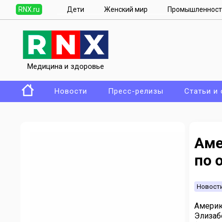
RNX.ru
Дети
Женский мир
Промышленност
Медицина и здоровье
Новости
Пресс-релизы
Статьи и
Аме
по 
Новост
Америк
Элизаб