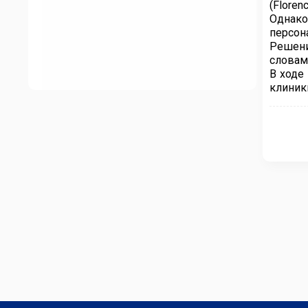
(Floren
Однако
персон
Решени
словам
В ходе
клиник