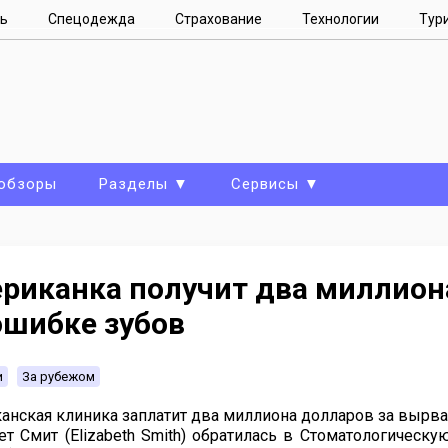
ь
Спецодежда
Страхование
Технологии
Тур
 обзоры
Разделы ▼
Сервисы ▼
риканка получит два миллиона
ошибке зубов
и
За рубежом
анская клиника заплатит два миллиона долларов за вырван
ет Смит (Elizabeth Smith) обратилась в Стоматологическ