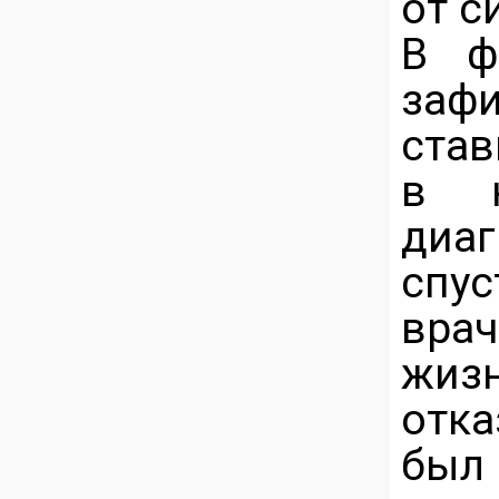
от с
В ф
заф
став
в к
диаг
спус
врач
жизн
отка
был