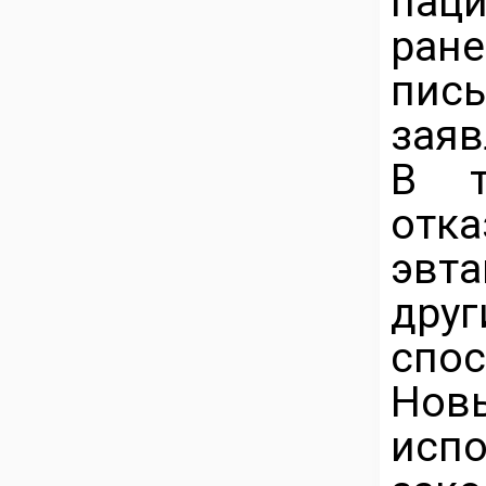
пац
ра
пис
заяв
В т
от
эвт
друг
спос
Но
исп