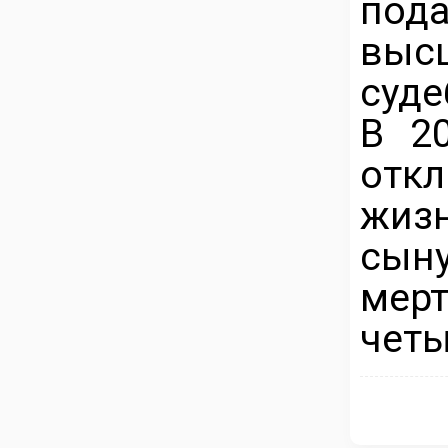
под
выс
суде
В 2
от
жиз
сын
мерт
четы