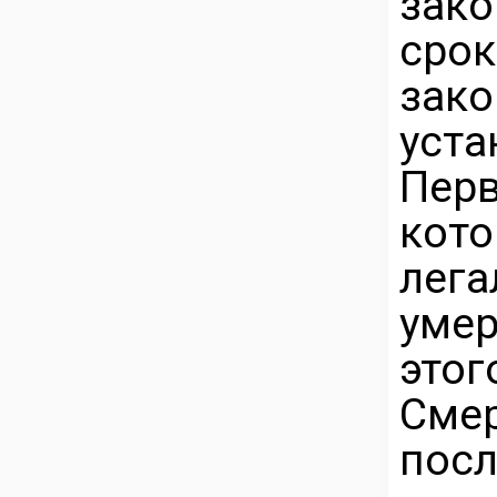
зак
сро
зак
уста
Перв
ко
лега
умер
этог
Смер
посл