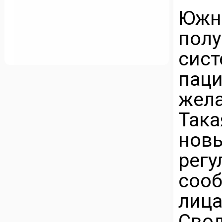
Южн
пол
сис
пац
жела
Так
нов
рег
сооб
лица
Сво