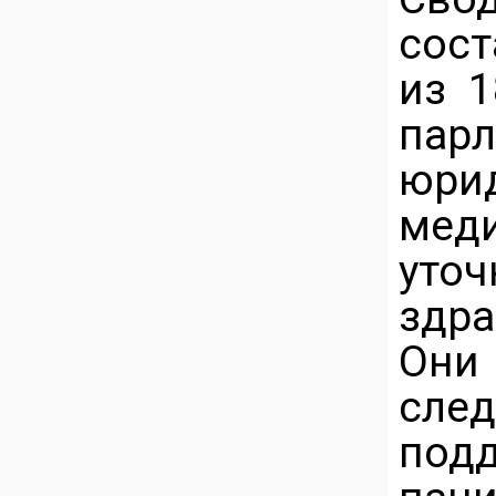
сост
из 1
пар
юри
мед
уто
здр
Они
сл
по