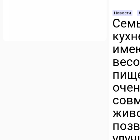
Новости
Семь
кух
име
вес
пищ
оч
сов
жив
поз
улуч