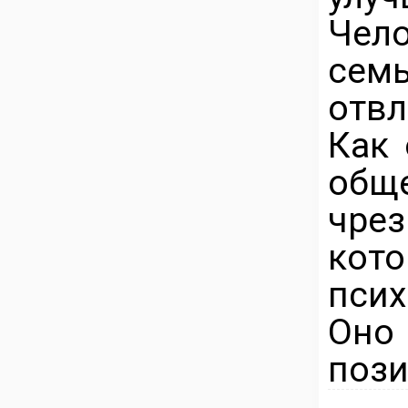
Чел
сем
отвл
Как 
общ
чре
ко
псих
Оно
пози