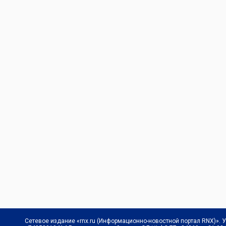
Сетевое издание «rnx.ru (Информационно-новостной портал RNX)». 