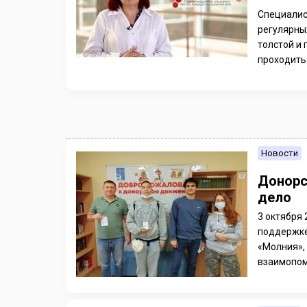
Специалис
регулярны
толстой и 
проходить
Новости
Донорс
дело
3 октября 
поддержке
«Молния»,
взаимопом