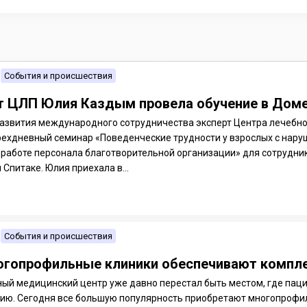
События и происшествия
т ЦЛП Юлия Каздым провела обучение в Доме
развития международного сотрудничества эксперт Центра лечебн
рехдневный семинар «Поведенческие трудности у взрослых с нару
 работе персонала благотворительной организации» для сотрудн
Спитаке. Юлия приехала в...
События и происшествия
огопрофильные клиники обеспечивают компл
ый медицинский центр уже давно перестал быть местом, где пац
ию. Сегодня все большую популярность приобретают многопроф