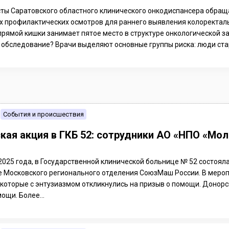
ты Саратовского областного клинического онкодиспансера обращ
х профилактических осмотров для раннего выявления колоректал
прямой кишки занимает пятое место в структуре онкологической з
 обследование? Врачи выделяют основные группы риска: люди стар
События и происшествия
кая акция в ГКБ 52: сотрудники АО «НПО «М
2025 года, в Государственной клинической больнице № 52 состоял
 Московского регионального отделения СоюзМаш России. В мероп
 которые с энтузиазмом откликнулись на призыв о помощи. Донор
ощи. Более...