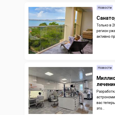
Новости
Санато
Только в 2
регион уже
активно п
Новости
Миллио
лечени
Разработк
астрономич
вас теперь
это...