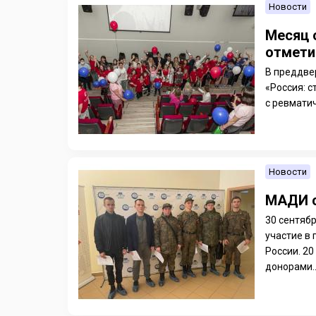
Новости
Месяц 
отмети
В преддве
«Россия: с
с ревмати
Новости
МАДИ с
30 сентяб
участие в
России. 2
донорами..