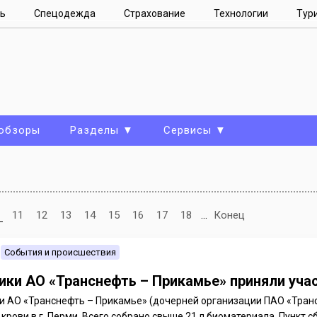
ь
Спецодежда
Страхование
Технологии
Тур
 обзоры
Разделы ▼
Сервисы ▼
11
12
13
14
15
16
17
18
...
Конец
События и происшествия
ики АО «Транснефть – Прикамье» приняли уча
и АО «Транснефть – Прикамье» (дочерней организации ПАО «Транс
крови в г. Перми. Всего собрано свыше 21 л биоматериала. Пункт 