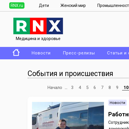
RNX.ru
Дети
Женский мир
Промышленност
Медицина и здоровье
Новости
Пресс-релизы
Статьи и
События и происшествия
Начало
...
3
4
5
6
7
8
9
10
Новости
Работн
Сотрудник
донорской 