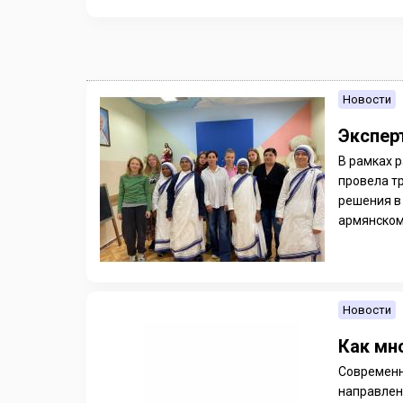
Новости
Экспер
В рамках 
провела т
решения в
армянском 
Новости
Как мн
Современн
направлен