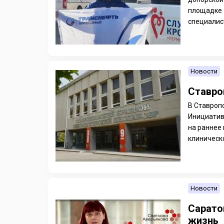
площадке 
специалис
Новости
Ставро
В Ставроп
Инициатив
на раннее
клиническо
Новости
Сарато
жизнь