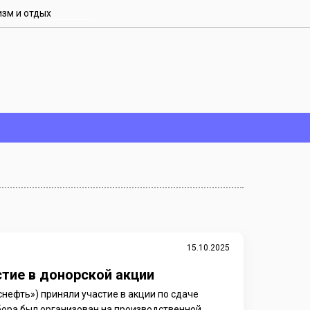
изм и отдых
15.10.2025
стие в донорской акции
нефть») приняли участие в акции по сдаче
сбора был организован на производственной