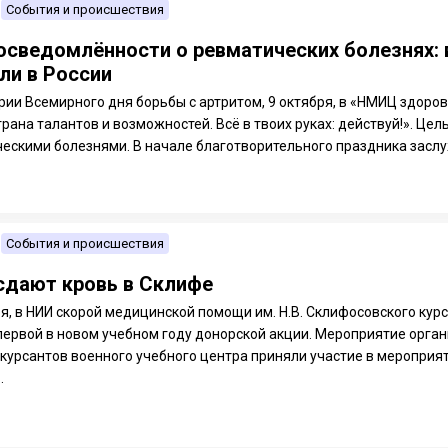
События и происшествия
осведомлённости о ревматических болезнях:
ли в России
рии Всемирного дня борьбы с артритом, 9 октября, в «НМИЦ здоров
трана талантов и возможностей. Всё в твоих руках: действуй!». 
ческими болезнями. В начале благотворительного праздника заслу
События и происшествия
дают кровь в Склифе
ря, в НИИ скорой медицинской помощи им. Н.В. Склифосовского ку
 первой в новом учебном году донорской акции. Мероприятие орг
0 курсантов военного учебного центра приняли участие в меропри
.