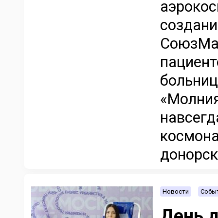
аэрокос
создани
СоюзМаш
пациент
больниц
«Молния
навсегд
космона
донорско
Новости
Событ
День д