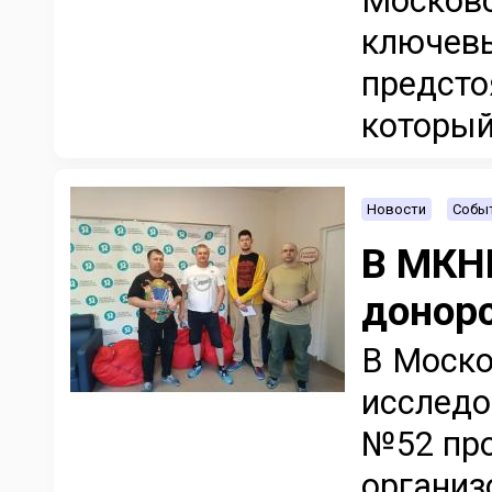
Московс
ключевы
предсто
который 
Новости
Событ
В МКН
донор
В Моско
исследо
№52 про
организ