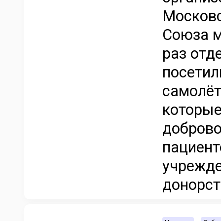
Московс
Союза м
раз отд
посетил
самолёт
которые
доброво
пациент
учрежде
донорст