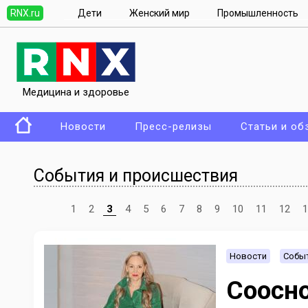
RNX.ru
Дети
Женский мир
Промышленность
Медицина и здоровье
Новости
Пресс-релизы
Статьи и об
События и происшествия
1
2
3
4
5
6
7
8
9
10
11
12
1
Новости
Событ
Соосн