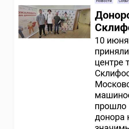
Новости
Событ
Донорс
Склиф
10 июня
приняли
центре 
Склифос
Москов
машинос
прошло 
донора 
значимы