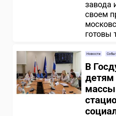
завода 
своем п
московс
готовы т
Новости
Событ
В Госд
детям
массы
стаци
социал