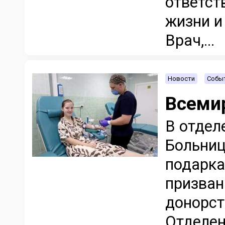
ответст
жизни и
Врач,...
Новости
Событ
Всеми
В отдел
Больниц
подарка
призван
донорст
Отделен