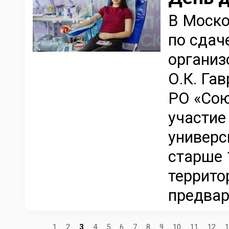
В Моско
по сдач
организ
О.К. Га
РО «Сою
участие
универс
старше 
террито
предвар
1
2
3
4
5
6
7
8
9
10
11
12
1