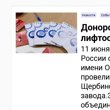
Новости
Событ
Донор
лифто
11 июн
России 
имени О
провели
Щербинс
завода.
объедин