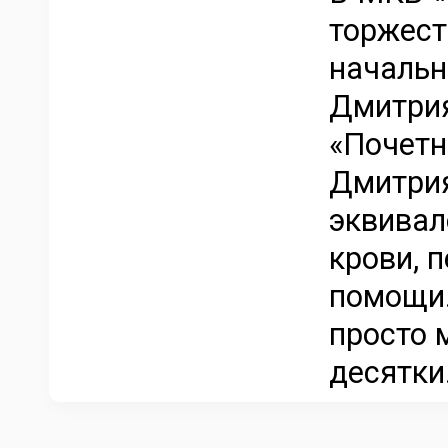
торжест
начальн
Дмитрия
«Почетн
Дмитрия
эквивал
крови, 
помощи.
просто 
десятки.