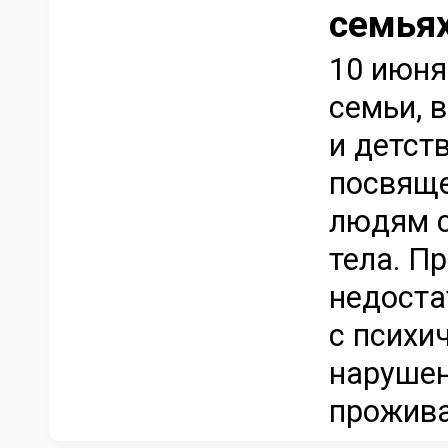
семья
10 июня
семьи, 
и детст
посвящ
людям с
тела. П
недоста
с психи
нарушен
прожива