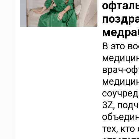
офтал
поздр
медра
В это в
медицин
врач-оф
медицин
соучред
3Z, под
объедин
тех, кт