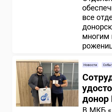
обеспеч
все отд
донорск
многим 
рожениц
Новости
Событ
Сотру
удост
донор
В МКБ «