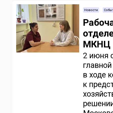
Новости
Событ
Рабоч
отделе
МКНЦ 
2 июня 
главной
в ходе 
к предс
хозяйст
решении