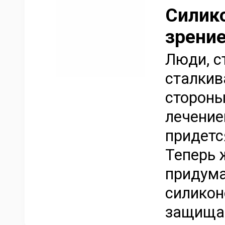
Силико
зрение
Люди, с
сталкив
стороны
лечение
придетс
Теперь 
придума
силикон
защищае