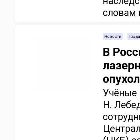
наследс
словам 
Новости
Тради
В Росс
лазер
опухол
Учёные 
Н. Лебе
сотрудн
Централ