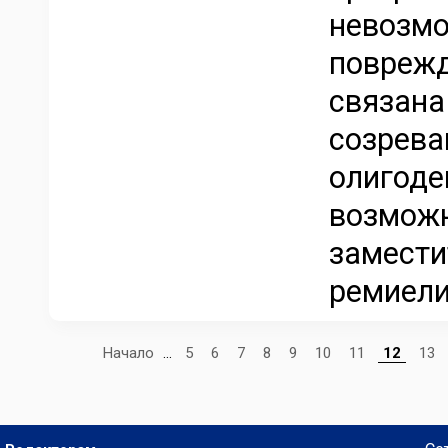
невозмо
поврежд
связана
созрева
олигоде
возможн
замести
ремиели
Начало
...
5
6
7
8
9
10
11
12
13