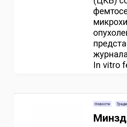
(ЦКБ) с
фемтосе
микрохи
опухоле
предста
журнала 
In vitro
Новости
Тради
Минзд