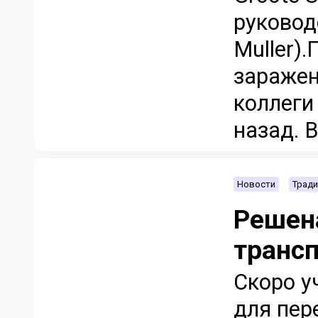
руковод
Muller)
заражен
коллеги
назад. В
Новости
Тради
Решен
транс
Скоро у
для пер