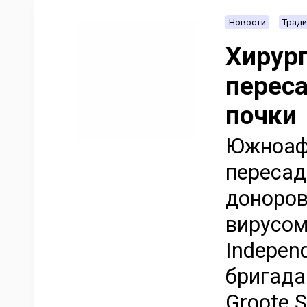
Новости
Тради
Хирур
перес
почки
Южноафр
пересад
доноров
вирусом
Indepen
бригада
Groote 