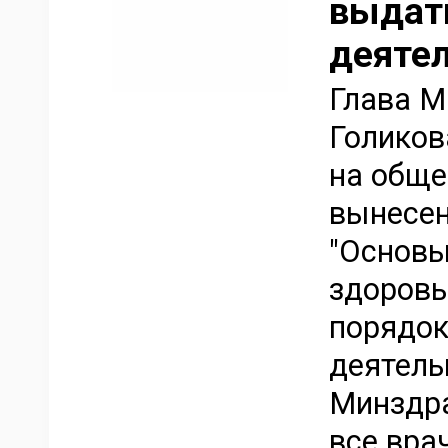
выдат
деяте
Глава М
Голиков
на обще
вынесен
"Основы
здоровь
порядок
деятель
Минздра
все вра