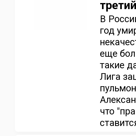
третий
В Росси
год уми
некачес
еще бол
такие д
Лига за
пульмон
Алексан
что "пр
ставитс