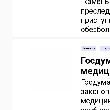
"камень
преслед
приступ
обезбол
Новости
Тради
Госду
медиц
Госдума
законоп
медицин