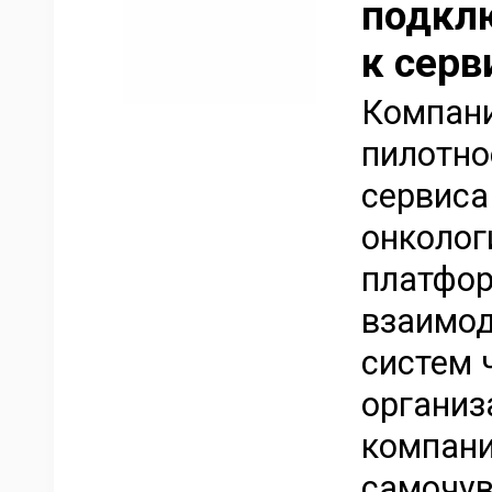
подкл
к серв
Компани
пилотно
сервиса
онколог
платфор
взаимо
систем 
организ
компани
самочув