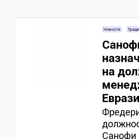
Новости
Тради
Санофи
назна
на дол
менед
Евраз
Фредери
должнос
Санофи 