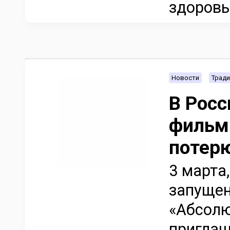
здоровь
Новости
Тради
В Рос
фильм
потерю
3 марта
запущен
«Абсолю
приглаш