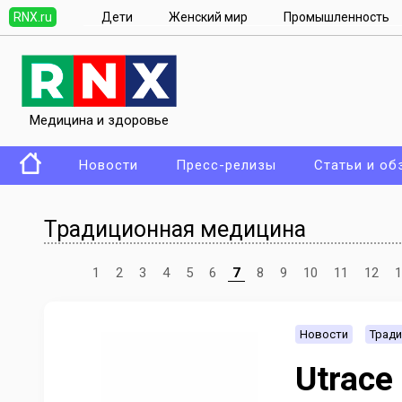
RNX.ru
Дети
Женский мир
Промышленность
Медицина и здоровье
Новости
Пресс-релизы
Статьи и об
Традиционная медицина
1
2
3
4
5
6
7
8
9
10
11
12
1
Новости
Тради
Utrace