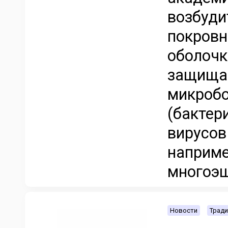
возбуди
покровн
оболочк
защищаю
микробо
(бактер
вирусов
наприме
многоэш
Новости
Тради