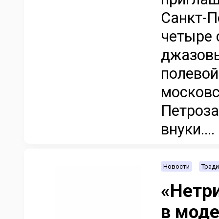
Санкт-П
четыре 
джазовы
полевой
московс
Петроза
внуки....
Новости
Тради
«Нетри
в мод