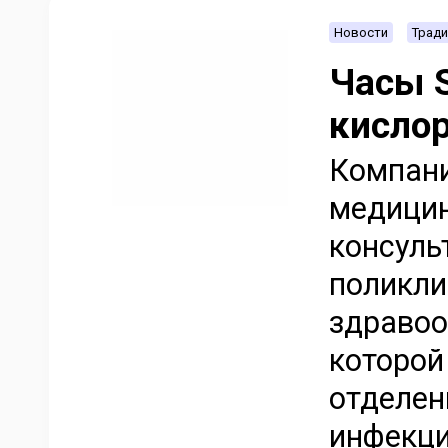
Новости
Тради
Часы S
кислор
Компани
медици
консуль
поликли
здравоо
которой
отделен
инфекци