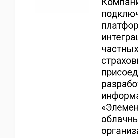
Компани
подключ
платфор
интегра
частных
страхов
присоед
разрабо
информ
«Элемен
облачны
организ