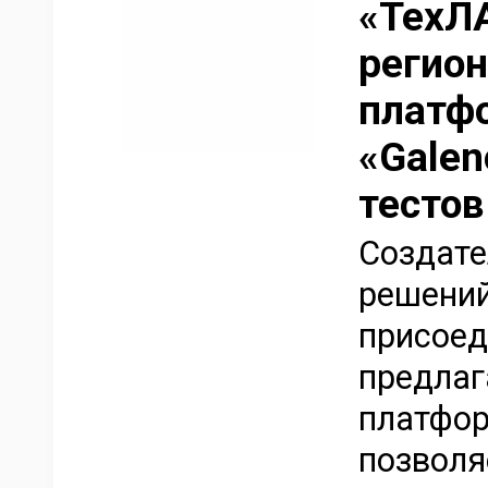
«ТехЛ
регион
платф
«Galen
тестов
Создате
решений
присоед
предлаг
платфор
позволя