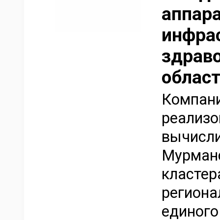
аппара
инфра
здрав
облас
Компани
реализо
вычисли
Мурманс
кластер
региона
единого