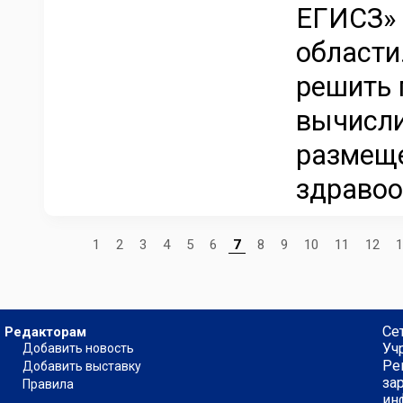
ЕГИСЗ» 
области
решить 
вычисли
размеще
здравоо
1
2
3
4
5
6
7
8
9
10
11
12
1
Се
Редакторам
Уч
Добавить новость
Ре
Добавить выставку
за
Правила
ин