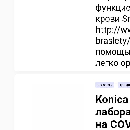
функцие
крови Sm
http://w
braslety
помощью
легко ор
Новости
Тради
Konica
лабора
на COV