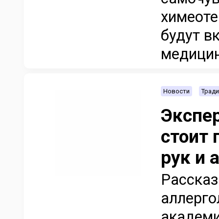
химеоте
будут в
медицин
Новости
Тради
Экспер
стоит 
рук и 
Рассказ
аллерго
академик