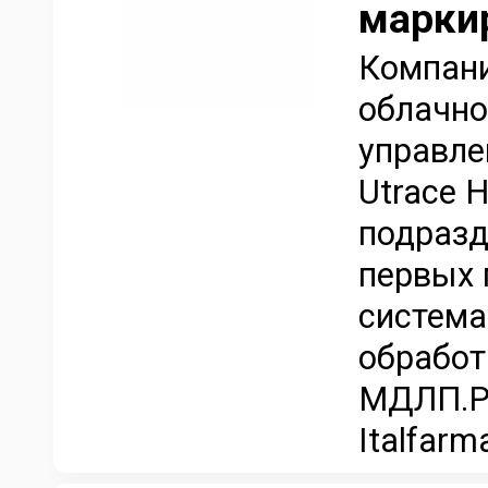
марки
Компани
облачно
управле
Utrace 
подразд
первых 
система
обработ
МДЛП.Р
Italfarm