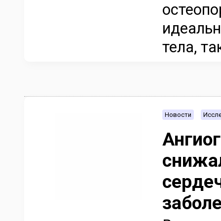
остеопо
идеальн
тела, та
Новости
Иссле
Ангио
снижал
серде
забол