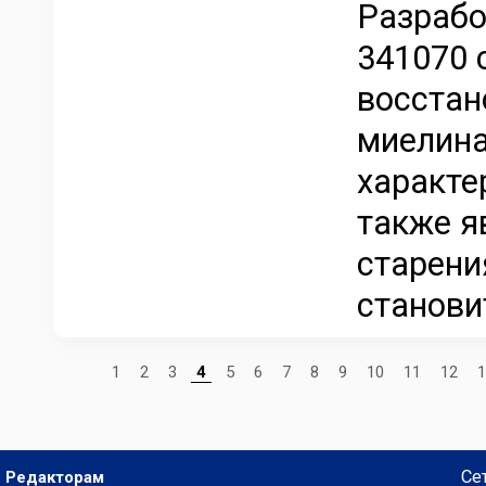
Разрабо
341070 
восстан
миелина
характе
также я
старени
становит
1
2
3
4
5
6
7
8
9
10
11
12
1
Се
Редакторам