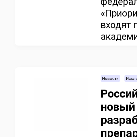
федерал
«Приори
входят 
академии
Новости
Иссле
Росси
новый 
разра
препа