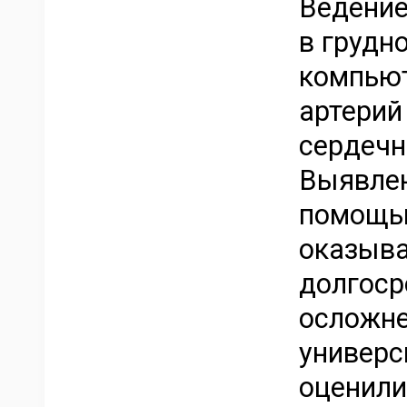
Ведение
в грудн
компьют
артерий
сердечн
Выявлен
помощью
оказыва
долгоср
осложне
универс
оценили