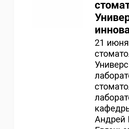
стомат
Униве
иннов
21 июня
стомато
Универс
лаборат
стомато
лаборат
кафедры
Андрей 