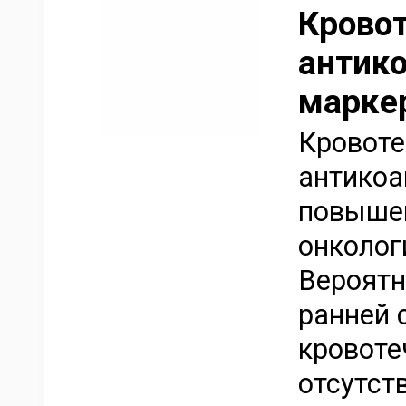
Кровот
антико
марке
Кровоте
антикоа
повыше
онколог
Вероятн
ранней 
кровоте
отсутст