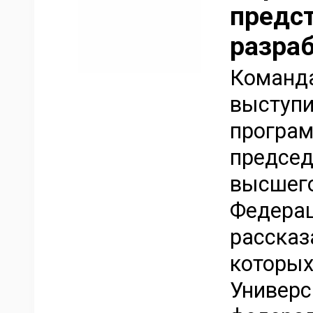
предс
разра
Команда
выступи
програм
председ
высшего
Федерац
рассказ
которых
Универс