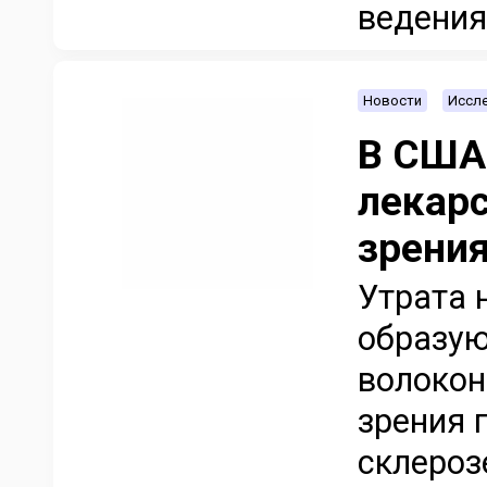
ведения 
Новости
Иссле
В США
лекар
зрени
Утрата 
образую
волокон
зрения 
склероз