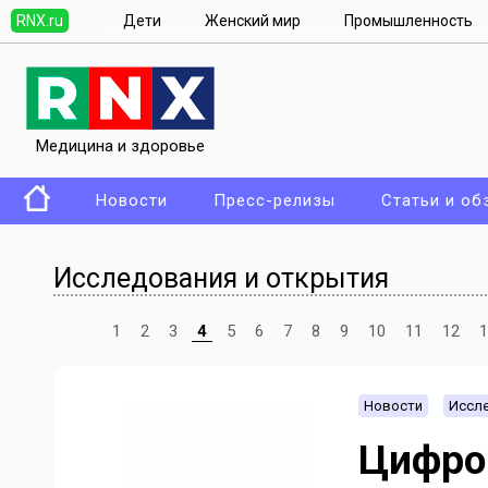
RNX.ru
Дети
Женский мир
Промышленность
Медицина и здоровье
Новости
Пресс-релизы
Статьи и об
Исследования и открытия
1
2
3
4
5
6
7
8
9
10
11
12
1
Новости
Иссле
Цифро