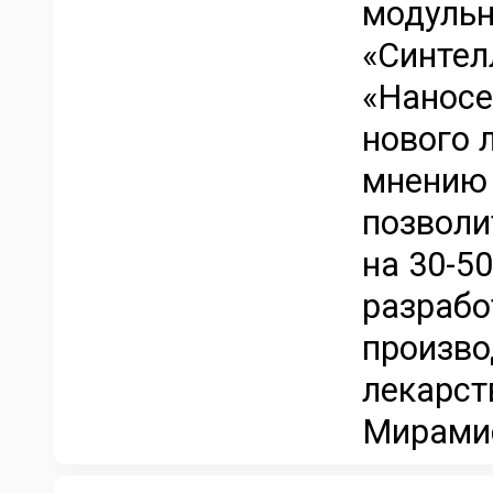
модульн
«Синтел
«Наносе
нового 
мнению 
позволи
на 30-5
разрабо
произво
лекарст
Мирамис