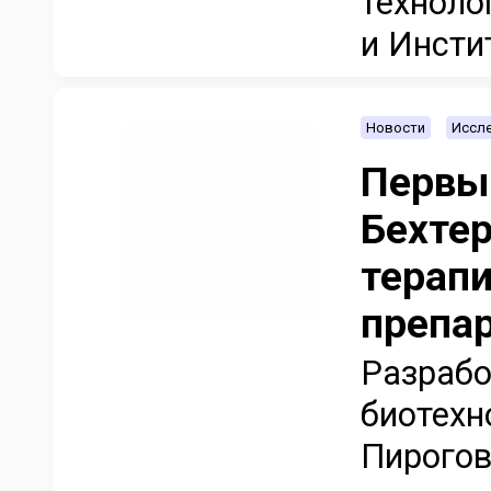
техноло
и Инсти
Новости
Иссле
Первы
Бехтер
терап
препа
Разрабо
биотехн
Пирогов