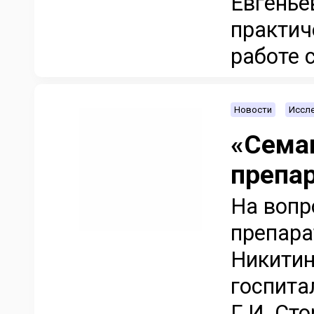
Евгенье
практич
работе 
Новости
Иссле
«Семав
препа
На вопр
препара
Никитин
госпита
Г.И. Ст