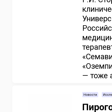
клиниче
Универс
Российс
медицин
терапев
«Семави
«Оземпи
— тоже 
Новости
Иссле
Пирого