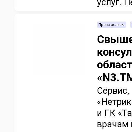
услуг. П
Пресс-релизы
Свыше
консул
област
«N3.Т
Сервис,
«Нетрик
и ГК «Т
врачам 