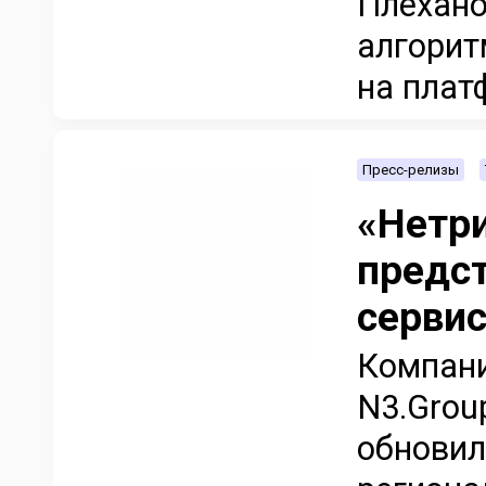
Плехано
алгори
на плат
Пресс-релизы
«Нетр
предс
сервис
Компани
N3.Grou
обновил