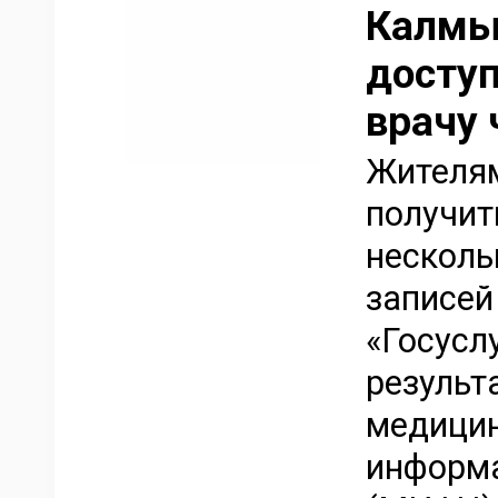
Калмы
доступ
врачу 
Жителя
получит
несколь
записей
«Госусл
результ
медицин
информа