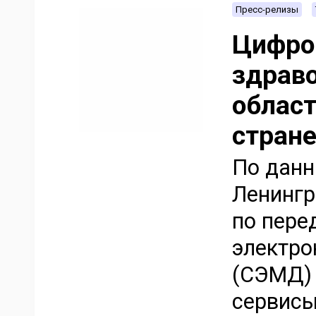
Пресс-релизы
Цифро
здрав
област
стран
По данн
Ленингр
по пере
электро
(СЭМД) 
сервисы