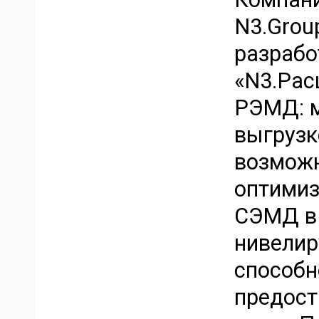
N3.Grou
разрабо
«N3.Рас
РЭМД: 
выгрузк
возможн
оптимиз
СЭМД в 
нивелир
способн
предост