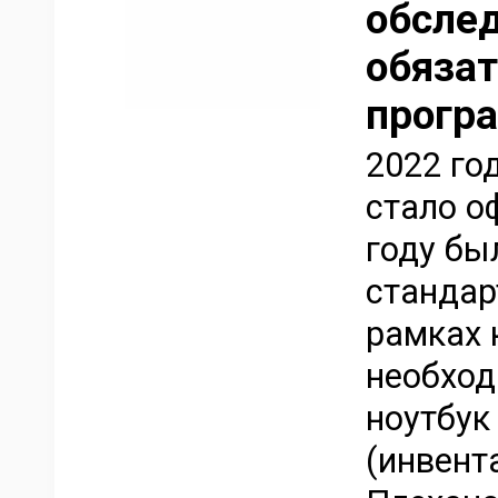
обслед
обяза
прогр
2022 го
стало о
году бы
стандар
рамках 
необход
ноутбук
(инвент