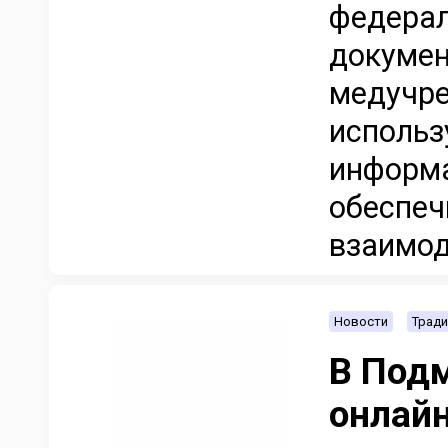
федерал
докумен
медучре
использ
информ
обеспе
взаимод
Новости
Тради
В Под
онлайн