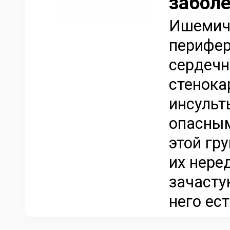
забол
Ишемиче
перифер
сердечн
стенока
инсульт
опасным
этой гр
их нере
зачастую
него ест