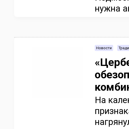
нужна ав
Новости
Тради
«Цербе
обезоп
комби
На кале
признак
нагряну