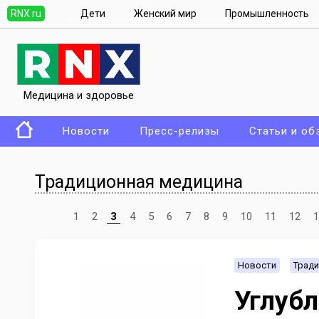
RNX.ru
Дети
Женский мир
Промышленность
Медицина и здоровье
Новости
Пресс-релизы
Статьи и об
Традиционная медицина
1
2
3
4
5
6
7
8
9
10
11
12
1
Новости
Тради
Углуб