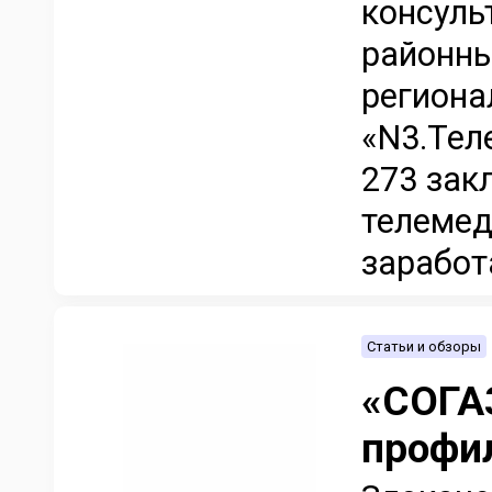
консуль
районны
региона
«N3.Тел
273 зак
телемед
заработа
Статьи и обзоры
«СОГАЗ
профи