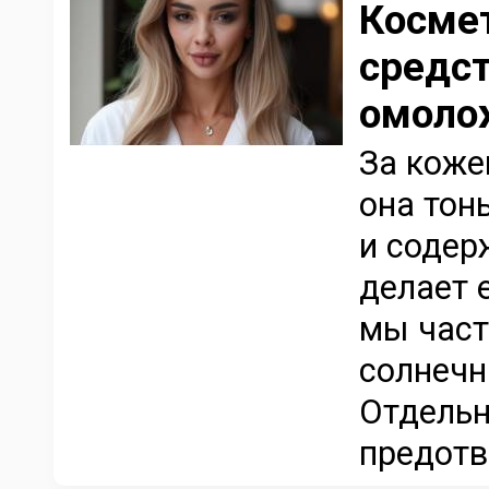
Косме
средст
омоло
За коже
она тонь
и содер
делает 
мы част
солнечн
Отдельн
предотв