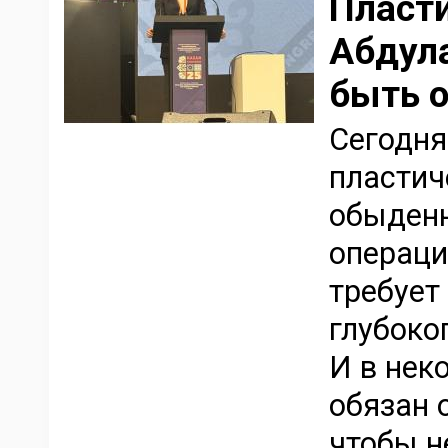
Пласт
Абдула
быть о
Сегодня
пластич
обыденн
операци
требует
глубоко
И в нек
обязан 
чтобы н