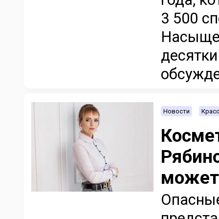
3 500 с
Насыще
десятки
обсужден
Новости
Красо
Космет
Рябино
может
Опасные
предста