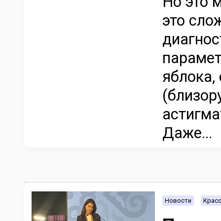
Но это 
это сло
диагнос
парамет
яблока,
(близор
астигма
Даже...
Новости
Красо