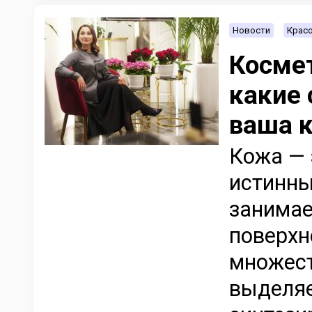
Новости
Красо
Космет
какие 
ваша 
Кожа — 
истинны
занимае
поверхн
множест
выделяе