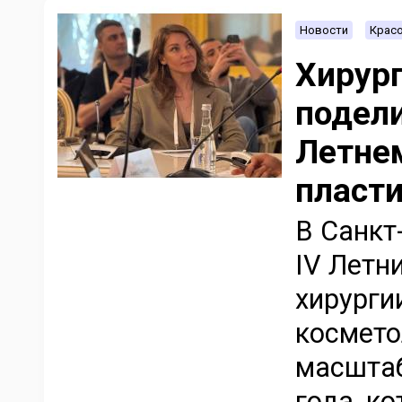
Новости
Красо
Хирур
подели
Летнем
пласти
В Санкт
IV Летн
хирурги
космето
масшта
года, к