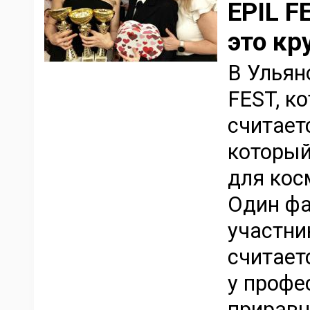
EPIL F
это кр
В Ульян
FEST, к
считает
который
для кос
Один фа
участни
считает
у профе
приравн