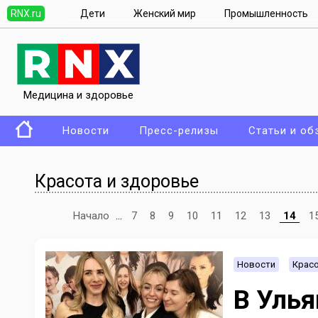
RNX.ru
Дети
Женский мир
Промышленность
Медицина и здоровье
Новости
Пресс-релизы
Статьи и об
Красота и здоровье
Начало
...
7
8
9
10
11
12
13
14
1
Новости
Красо
В Уль