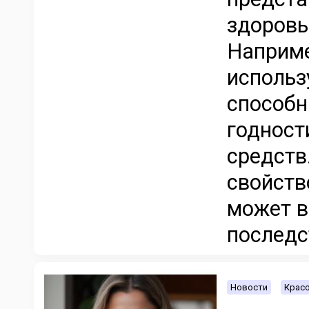
здоровь
Наприме
использ
способн
годност
средств
свойств
может в
последс
Новости
Красо