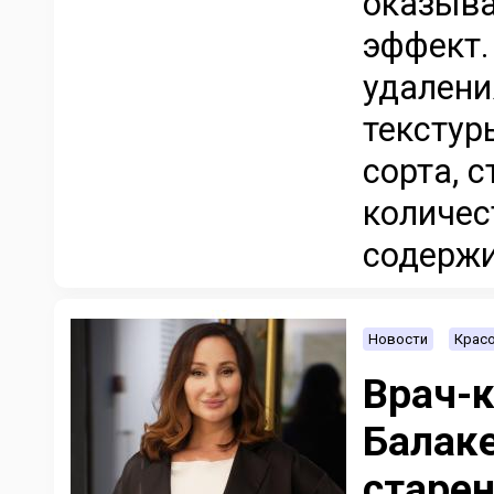
оказыва
эффект.
удалени
текстур
сорта, 
количес
содержит
Новости
Красо
Врач-к
Балаке
старе