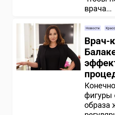
врача...
Новости
Красо
Врач-к
Балак
эффек
проце
Конечно
фигуры 
образа 
регуляр