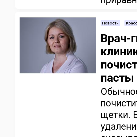
Новости
Красо
Врач-г
клиник
почист
пасты
Обычное
почисти
щетки. 
удалени