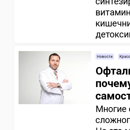
синтези
витамин
кишечни
детокси
Новости
Красо
Офтал
почему
самос
Многие 
сложног