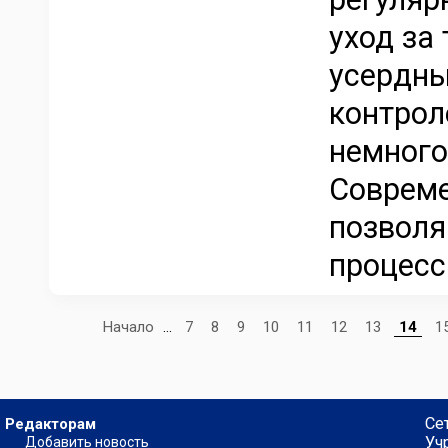
уход за
усердны
контрол
немного
Соврем
позволя
процесс 
Начало
...
7
8
9
10
11
12
13
14
1
Се
Редакторам
Уч
Добавить новость